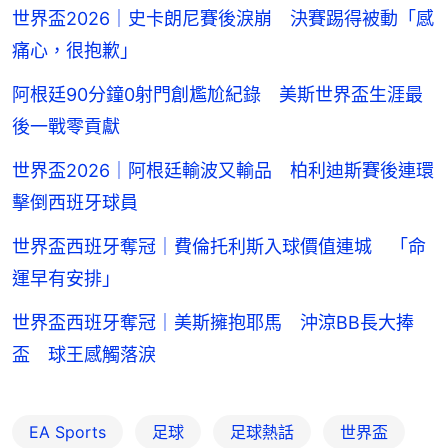
世界盃2026｜史卡朗尼賽後淚崩 決賽踢得被動「感
痛心，很抱歉」
阿根廷90分鐘0射門創尷尬紀錄 美斯世界盃生涯最
後一戰零貢獻
世界盃2026｜阿根廷輸波又輸品 柏利迪斯賽後連環
擊倒西班牙球員
世界盃西班牙奪冠｜費倫托利斯入球價值連城 「命
運早有安排」
世界盃西班牙奪冠｜美斯擁抱耶馬 沖涼BB長大捧
盃 球王感觸落淚
EA Sports
足球
足球熱話
世界盃