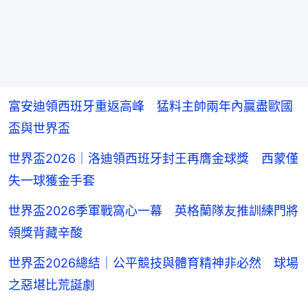
富安迪領西班牙重返高峰 猛料主帥兩年內贏盡歐國
盃與世界盃
世界盃2026｜洛迪領西班牙封王再膺金球獎 西蒙僅
失一球獲金手套
世界盃2026季軍戰窩心一幕 英格蘭隊友推訓練門將
領獎背藏辛酸
世界盃2026總結｜公平競技與體育精神非必然 球場
之惡堪比荒誕劇