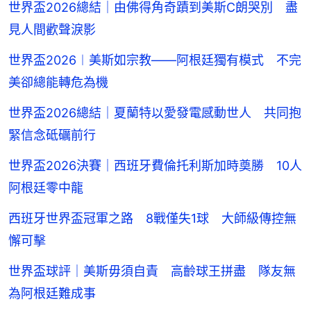
世界盃2026總結｜由佛得角奇蹟到美斯C朗哭別 盡
見人間歡聲淚影
世界盃2026︱美斯如宗教——阿根廷獨有模式 不完
美卻總能轉危為機
世界盃2026總結｜夏蘭特以愛發電感動世人 共同抱
緊信念砥礪前行
世界盃2026決賽｜西班牙費倫托利斯加時奠勝 10人
阿根廷零中龍
西班牙世界盃冠軍之路 8戰僅失1球 大師級傳控無
懈可擊
世界盃球評｜美斯毋須自責 高齡球王拼盡 隊友無
為阿根廷難成事