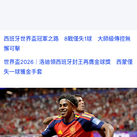
西班牙世界盃冠軍之路 8戰僅失1球 大師級傳控無
懈可擊
世界盃2026｜洛迪領西班牙封王再膺金球獎 西蒙僅
失一球獲金手套