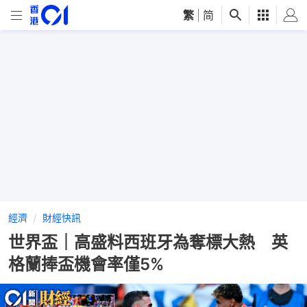
繁
|
简
經濟
財經快訊
世界盃｜高盛料西班牙為奪標大熱 英
格蘭捧盃機會率僅5%