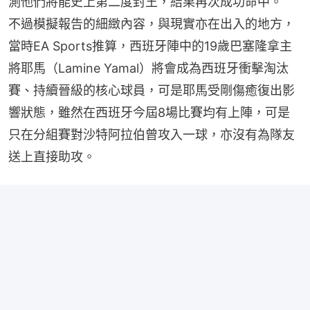
測他們將能史上第二度封王，結果再次成功命中。
不過模擬報告的細緻內容，與現實亦在出入的地方，
當時EA Sports推算，西班牙陣中的19歲巴塞隆拿主
將耶馬（Lamine Yamal）將會成為西班牙衝擊淘汰
賽、持續晉級的核心球員，可是耶馬受剛傷癒復出影
響狀態，雖然在西班牙今屆8場比賽均有上陣，可是
只在分組賽對沙特阿拉伯曾攻入一球，亦沒有為隊友
送上直接助攻。