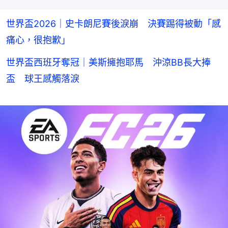
世界盃2026｜史卡朗尼賽後淚崩 決賽踢得被動「感
痛心，很抱歉」
世界盃西班牙奪冠｜美斯擁抱耶馬 沖涼BB長大捧
盃 球王感觸落淚