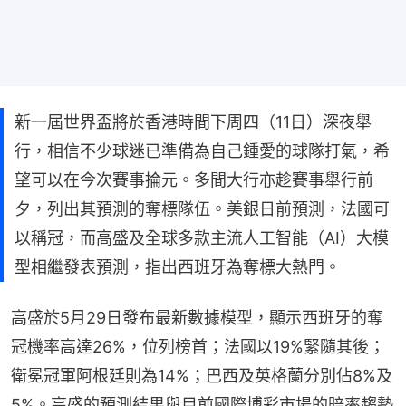
新一屆世界盃將於香港時間下周四（11日）深夜舉
行，相信不少球迷已準備為自己鍾愛的球隊打氣，希
望可以在今次賽事掄元。多間大行亦趁賽事舉行前
夕，列出其預測的奪標隊伍。美銀日前預測，法國可
以稱冠，而高盛及全球多款主流人工智能（AI）大模
型相繼發表預測，指出西班牙為奪標大熱門。
高盛於5月29日發布最新數據模型，顯示西班牙的奪
冠機率高達26%，位列榜首；法國以19%緊隨其後；
衛冕冠軍阿根廷則為14%；巴西及英格蘭分別佔8%及
5%。高盛的預測結果與目前國際博彩市場的賠率趨勢