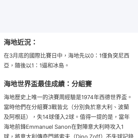
海地近況：
在3月底的國際比賽日中，海地先以0：1僅負突尼西
亞，隨後以1：1逼和冰島。
海地世界盃最佳成績：分組賽
海地歷史上唯一的決賽周經驗是1974年西德世界盃。
當時他們在分組賽3戰皆北（分別負於意大利、波蘭
及阿根廷），失14球僅入2球。值得一提的是，當年
海地前鋒Emmanuel Sanon在對陣意大利時攻入1
球，將意大利傳奇門將索夫（Dino Zoff）不失球記錄