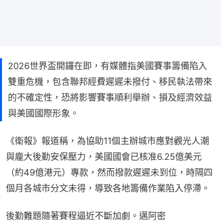
2026世界盃開鑼在即，有媒體指美國賽事籌備陷入
雙重危機，包含聯邦經費遲遲未撥付、移民執法帶來
的不確定性，恐將影響賽事順利舉辦、損及經濟效益
與美國國際形象。
《衛報》報道稱，為協助11個主辦城市應對觀光人潮
與龐大後勤安保壓力，美國國會已核准6.25億美元
（約49億港元）專款，然而撥款遲遲未到位，時隔四
個月各城市分文未得，導致各地籌備作業陷入停滯。
後勤難題隨著賽程逼近不斷加劇。邁阿密