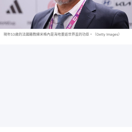
現年53歲的法國籍教練米格內是海地重返世界盃的功臣。（Getty Images）