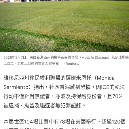
2026年5月7日，美國新澤西州的梅特萊夫體育場（MetLife Stadium）為足球場鋪
上真草，為馬上到來的世界盃做準備。（Reuters）
維珍尼亞州移民權利聯盟的薩爾米恩托（Monica 
Sarmiento）指出，社區普遍感到恐懼，因ICE的執法
行動不僅針對無證者，亦波及持保護身份者，且70%
被逮捕、拘留及驅逐者無犯罪記錄。
本屆世盃104場比賽中有78場在美國舉行。超過120個