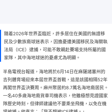
隨着2026年世界盃臨近，許多居住在美國的無證移
民及少數族裔球迷表示，因擔憂遭美國移民及海關執
法局（ICE）逮捕，可能不敢親赴賽場支持所屬的國
家隊，其中海地球迷的憂慮尤為明顯。
半島電視台報道，海地將於6月14日在麻薩諸塞州的
吉列體育場迎來本屆世界盃首戰，這是該國相隔52年
再闖世界盃決賽周。麻州聚居約8.7萬名海地裔居民。
一名40多歲海地裔貨車司機表示，他雖極想見證國家
隊歷史時刻，但律師建議他不要乘坐飛機，以免在機
場被捕。他直言：「我不想被ICE逮捕。」