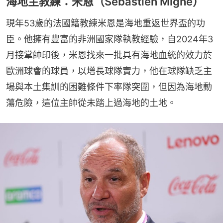
海地主教練：米恩（Sebastien Migne）
現年53歲的法國籍教練米恩是海地重返世界盃的功
臣。他擁有豐富的非洲國家隊執教經驗，自2024年3
月接掌帥印後，米恩找來一批具有海地血統的效力於
歐洲球會的球員，以增長球隊實力，他在球隊缺乏主
場與本土集訓的困難條件下率隊突圍，但因為海地動
蕩危險，這位主帥從未踏上過海地的土地。