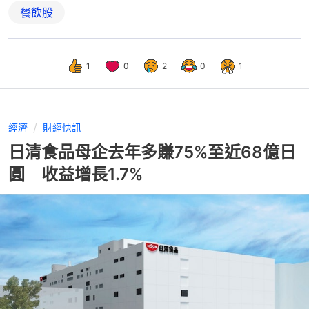
餐飲股
1
0
2
0
1
經濟
財經快訊
日清食品母企去年多賺75%至近68億日
圓 收益增長1.7%