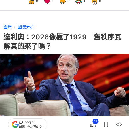
8
1
0
1
0
國際
國際分析
達利奧：2026像極了1929 舊秩序瓦
解真的來了嗎？
12
在Google
追蹤《香港01》
撰文：
陸一