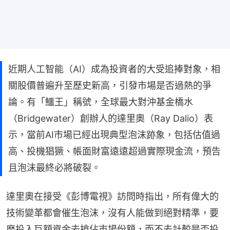
近期人工智能（AI）成為投資者的大受追捧對象，相
關股價普遍升至歷史新高，引發市場是否過熱的爭
論。有「鱷王」稱號，全球最大對沖基金橋水
（Bridgewater）創辦人的達里奧（Ray Dalio）表
示，當前AI市場已經出現典型泡沫跡象，包括估值過
高、投機猖獗、帳面財富遠遠超過實際現金流，預告
且泡沫最終必將破裂。
達里奧在接受《彭博電視》訪問時指出，所有偉大的
技術變革都會催生泡沫，沒有人能做到絕對精準，要
麼投入巨額資金去搶佔市場份額，而不去計較是否投