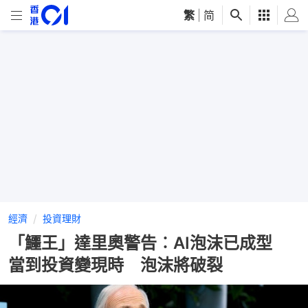
繁
|
简
經濟
投資理財
「鱷王」達里奧警告︰AI泡沫已成型
當到投資變現時 泡沫將破裂