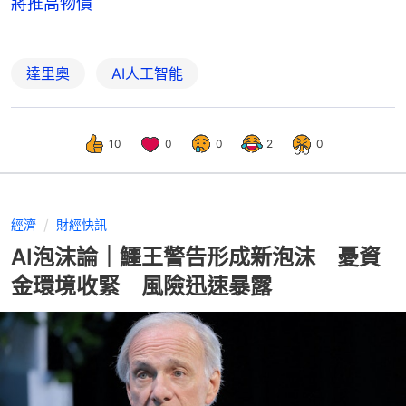
將推高物價
達里奧
AI人工智能
10
0
0
2
0
經濟
財經快訊
AI泡沫論｜鱷王警告形成新泡沫 憂資
金環境收緊 風險迅速暴露