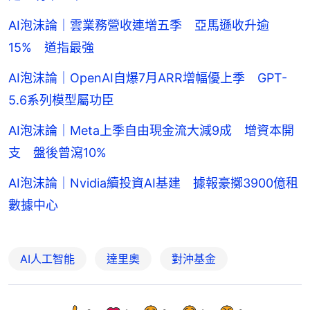
AI泡沫論｜雲業務營收連增五季 亞馬遜收升逾
15% 道指最強
AI泡沫論｜OpenAI自爆7月ARR增幅優上季 GPT-
5.6系列模型屬功臣
AI泡沫論｜Meta上季自由現金流大減9成 增資本開
支 盤後曾瀉10%
AI泡沫論｜Nvidia續投資AI基建 據報豪擲3900億租
數據中心
AI人工智能
達里奧
對沖基金