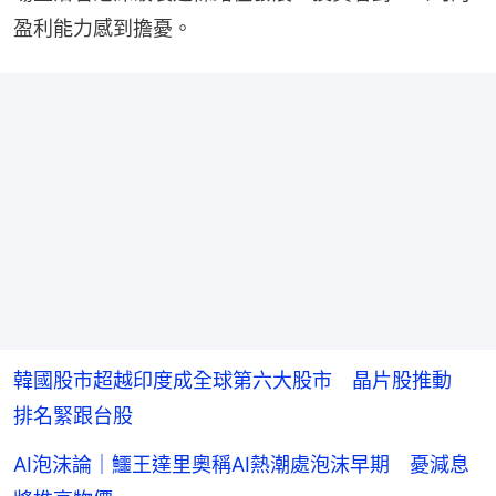
盈利能力感到擔憂。
韓國股市超越印度成全球第六大股市 晶片股推動
排名緊跟台股
AI泡沫論｜鱷王達里奧稱AI熱潮處泡沫早期 憂減息