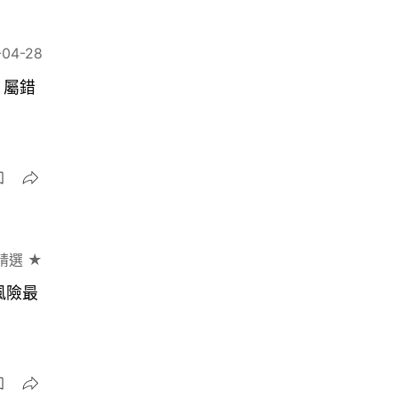
-04-28
 屬錯
精選 ★
風險最