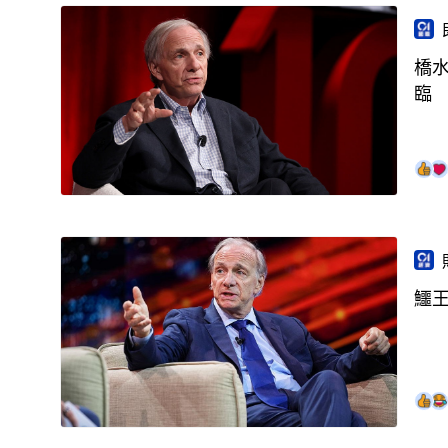
橋
臨
鱷