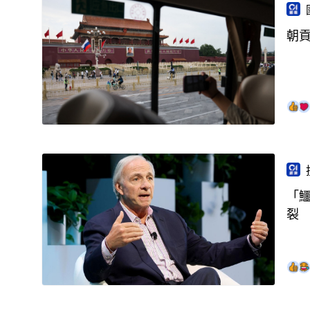
朝
「
裂