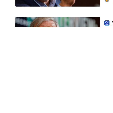
1
A
沫
橋水