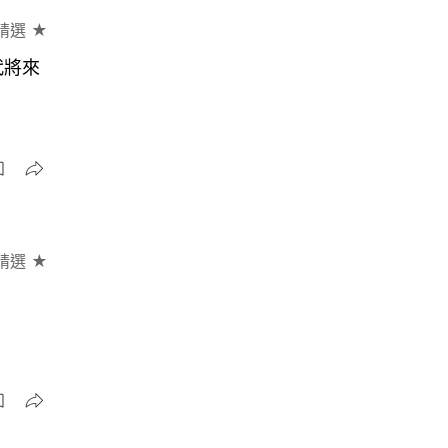
精選 ★
代將來
精選 ★