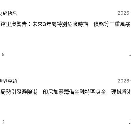
2026
財經快訊
王達里奧警告︰未來3年屬特別危險時期 債務等三重風暴
8
2026
世界專題
東局勢引發避險潮 印尼加緊籌備金融特區吸金 硬撼香
2