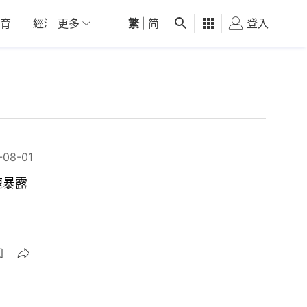
育
經濟
更多
01深圳
繁
觀點
|
简
健康
好食玩飛
登入
女
-08-01
速暴露