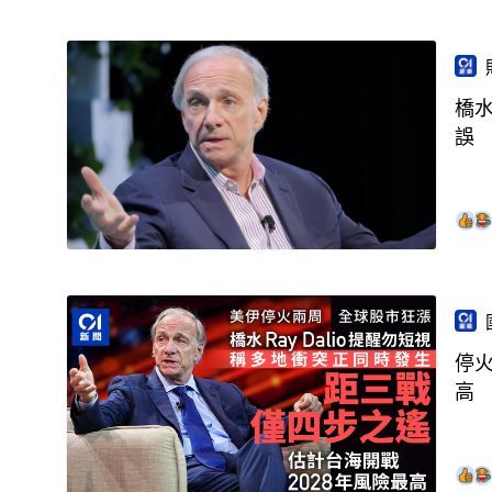
橋
誤
停火
高