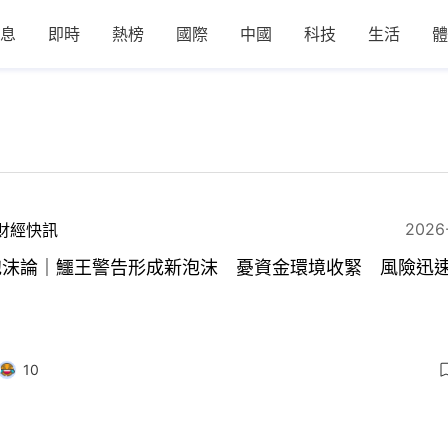
息
即時
熱榜
國際
中國
科技
生活
體
2026
財經快訊
I泡沫論｜鱷王警告形成新泡沫 憂資金環境收緊 風險迅
10