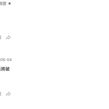
精選 ★
-06-04
沫將破