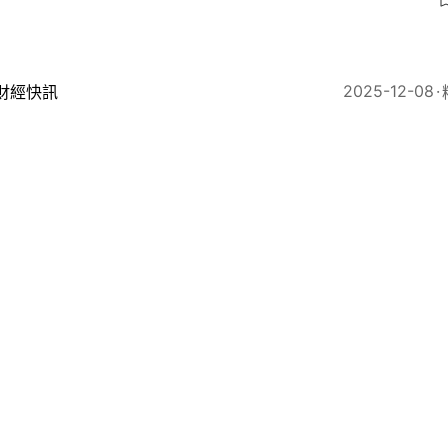
2025-12-08
財經快訊
I泡沫論｜鱷王﹕若創造的紅利無法共享 對社會衝擊甚於
6
2025-11-21
財經快訊
達利歐︰AI泡沫確實存在 但暫未到破裂時刻