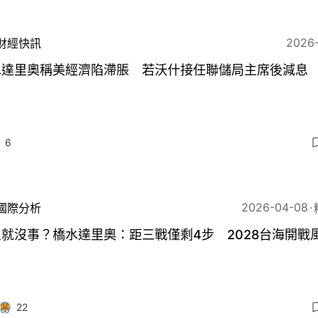
2026
財經快訊
水達里奧稱美經濟陷滯脹 若沃什接任聯儲局主席後減息
6
2026-04-08
國際分析
就沒事？橋水達里奧：距三戰僅剩4步 2028台海開戰
22