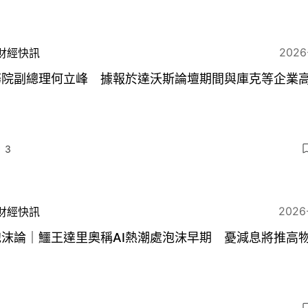
2026
財經快訊
務院副總理何立峰 據報於達沃斯論壇期間與庫克等企業
3
2026
財經快訊
泡沫論｜鱷王達里奧稱AI熱潮處泡沫早期 憂減息將推高