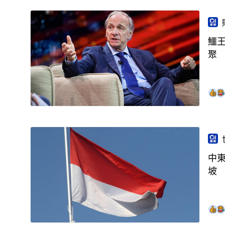
鱷
聚
中
坡