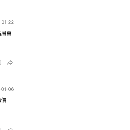
-01-22
高層會
-01-06
物價