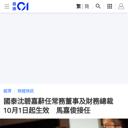
繁
|
简
經濟
財經快訊
國泰沈碧嘉辭任常務董事及財務總裁
10月1日起生效 馬嘉俊接任