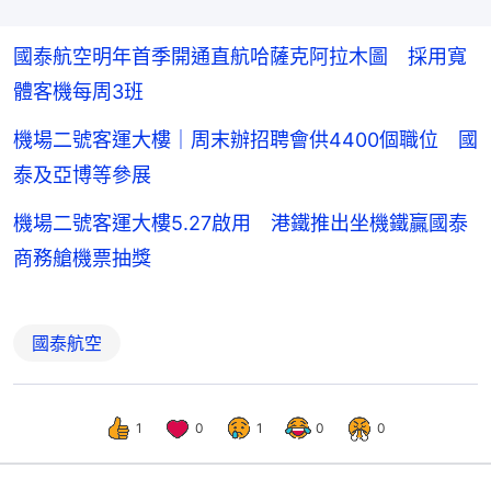
國泰航空明年首季開通直航哈薩克阿拉木圖 採用寬
體客機每周3班
機場二號客運大樓｜周末辦招聘會供4400個職位 國
泰及亞博等參展
機場二號客運大樓5.27啟用 港鐵推出坐機鐵贏國泰
商務艙機票抽獎
國泰航空
1
0
1
0
0