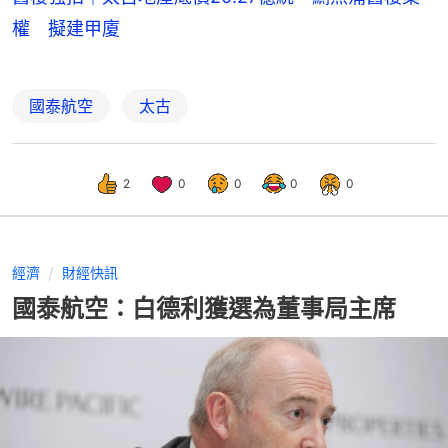
權 擬建甲廈
國泰航空
太古
2
0
0
0
0
經濟
財經快訊
國泰航空：白德利獲選為董事局主席