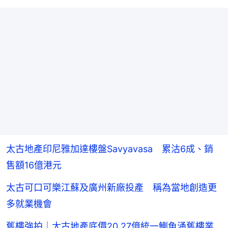
太古地產印尼雅加達樓盤Savyavasa 累沽6成、銷
售額16億港元
太古可口可樂江蘇及廣州新廠投產 稱為當地創造更
多就業機會
舊樓強拍｜太古地產底價20.27億統一鰂魚涌舊樓業