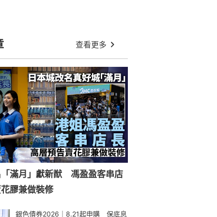
章
查看更多
名「滿月」獻新猷 馮盈盈客串店
賣花膠兼做裝修
銀色債券2026｜8.21起申購 保底息