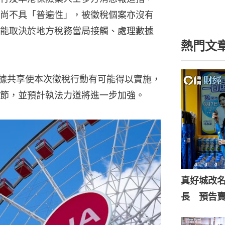
尚不具「普遍性」，被徵稅個案亦沒有
能取決於地方稅務當局接觸、處理數據
熱門文
數據共享使本次徵稅行動有可能得以實施，
節，並預計執法力道將進一步加強。
真好城改
長 預告