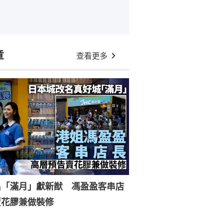
章
查看更多
名「滿月」獻新猷 馮盈盈客串店
賣花膠兼做裝修