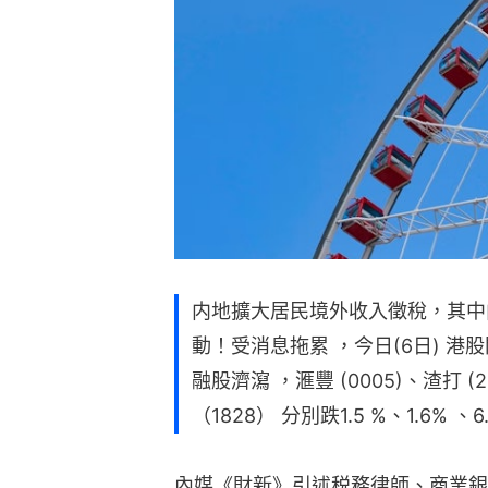
内地擴大居民境外收入徵稅，其中
動！受消息拖累 ，今日(6日) 
融股濟瀉 ，滙豐 (0005)、渣打 (2
（1828） 分別跌1.5 %、1.6% 、
內媒《財新》引述税務律師、商業銀