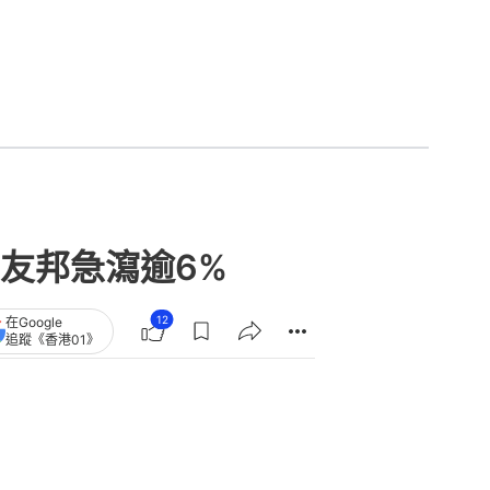
友邦急瀉逾6%
12
在Google
追蹤《香港01》