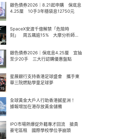
銀色債券2026｜8.21起申購 保底息
4.25厘 10手3年穩袋息12750元
SpaceX安渡千億解禁「危險時
刻」 周五飆逾15% 大摩分析師神
準
銀色債券2026｜保底息4.25厘 宜抽
至少20手 三大行認購優惠盤點
星展銀行支持香港足球盛會 攜手東
華三院燃點學童足球夢
:15
全球黃金大戶人行助香港撼星洲！
據報增加在港存放黃金儲備
IPO市場熱爆促外籍專才回流 搶貴
豪宅區租 國際學校學位爭崩頭