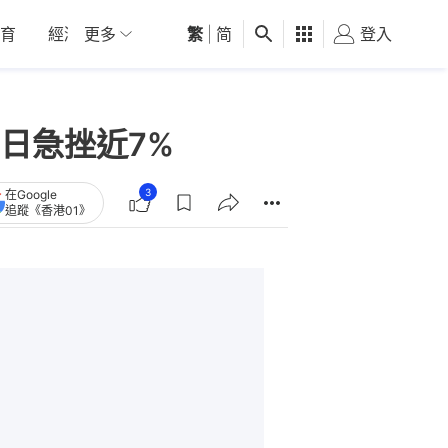
育
經濟
更多
01深圳
繁
觀點
|
简
健康
好食玩飛
登入
女
日急挫近7%
3
在Google
追蹤《香港01》