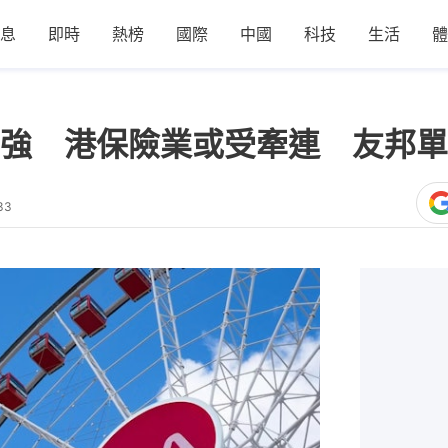
息
即時
熱榜
國際
中國
科技
生活
體
強 港保險業或受牽連 友邦單
33