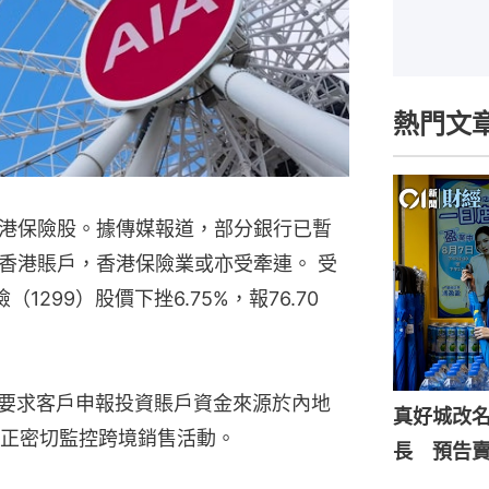
熱門文
港保險股。據傳媒報道，部分銀行已暫
香港賬戶，香港保險業或亦受牽連。 受
299）股價下挫6.75%，報76.70
，要求客戶申報投資賬戶資金來源於內地
真好城改
正密切監控跨境銷售活動。
長 預告