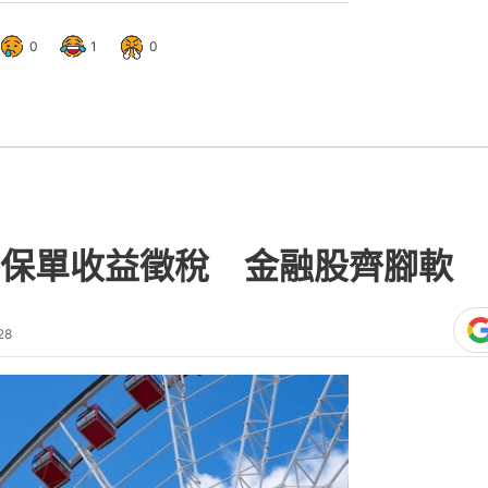
0
1
0
保單收益徵稅 金融股齊腳軟 
28