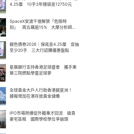
4.25厘 10手3年穩袋息12750元
SpaceX安渡千億解禁「危險時
刻」 周五飆逾15% 大摩分析師神
準
銀色債券2026｜保底息4.25厘 宜抽
至少20手 三大行認購優惠盤點
星展銀行支持香港足球盛會 攜手東
華三院燃點學童足球夢
:15
全球黃金大戶人行助香港撼星洲！
據報增加在港存放黃金儲備
IPO市場熱爆促外籍專才回流 搶貴
豪宅區租 國際學校學位爭崩頭