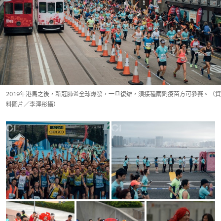
2019年港馬之後，新冠肺炎全球爆發，一旦復辦，須接種兩劑疫苗方可參賽。（資
料圖片／李澤彤攝）