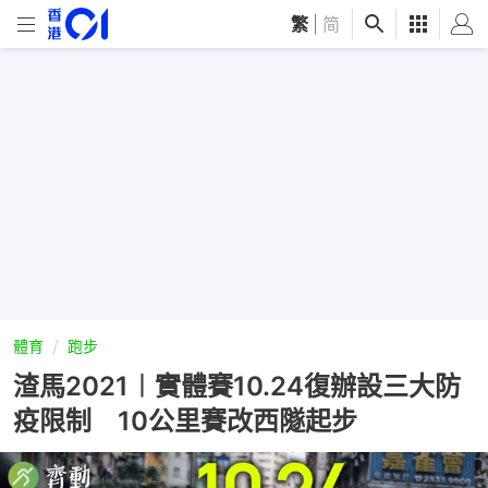
繁
|
简
體育
跑步
渣馬2021︱實體賽10.24復辦設三大防
疫限制 10公里賽改西隧起步