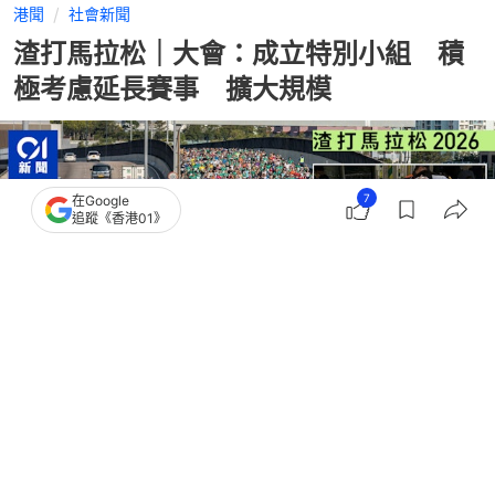
港聞
社會新聞
渣打馬拉松｜大會：成立特別小組 積
極考慮延長賽事 擴大規模
7
在Google
追蹤《香港01》
撰文：
任葆穎 林遠航
出版：
2026-01-18 12:23
更新：
2026-01-19 00:33