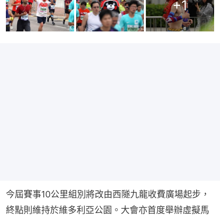
+
1
今屆賽事10公里組別將改由西隧九龍收費廣場起步，
終點則維持於維多利亞公園。大會亦首度舉辦虛擬馬