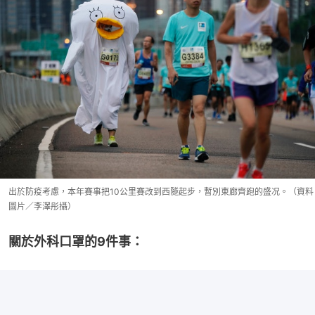
出於防疫考慮，本年賽事把10公里賽改到西隧起步，暫別東廊齊跑的盛况。（資料
圖片／李澤彤攝）
關於外科口罩的9件事：