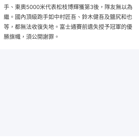
手、東奧5000米代表松枝博輝獲第3後，隊友無以為
繼。國內頂級跑手如中村匠吾、鈴木健吾及鹽尻和也
等，都無法收復失地。富士通賽前遺失授予冠軍的優
勝旗幟，須公開謝罪。