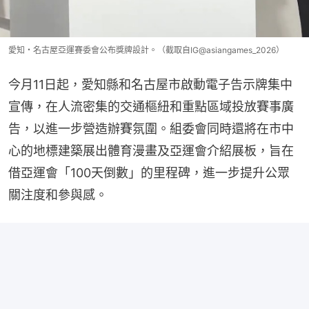
愛知・名古屋亞運賽委會公布獎牌設計。（截取自IG@asiangames_2026）
今月11日起，愛知縣和名古屋市啟動電子告示牌集中
宣傳，在人流密集的交通樞紐和重點區域投放賽事廣
告，以進一步營造辦賽氛圍。組委會同時還將在市中
心的地標建築展出體育漫畫及亞運會介紹展板，旨在
借亞運會「100天倒數」的里程碑，進一步提升公眾
關注度和參與感。