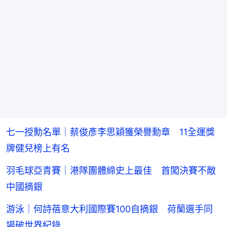
七一授勳名單｜蔡俊彥李思穎獲榮譽勳章 11全運獎
牌健兒榜上有名
羽毛球亞青賽｜港隊團體締史上最佳 首闖決賽不敵
中國摘銀
游泳｜何詩蓓意大利國際賽100自摘銀 荷蘭選手同
場破世界紀錄