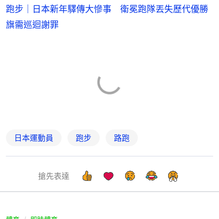
跑步｜日本新年驛傳大慘事 衛冕跑隊丟失歷代優勝
旗需巡迴謝罪
日本運動員
跑步
路跑
搶先表達