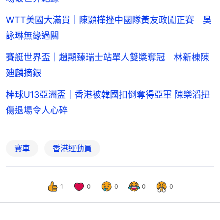
WTT美國大滿貫｜陳顥樺挫中國隊黃友政闖正賽 吳
詠琳無緣過關
賽艇世界盃｜趙顯臻瑞士站單人雙槳奪冠 林新棟陳
廸麟摘銀
棒球U13亞洲盃｜香港被韓國扣倒奪得亞軍 陳樂滔扭
傷退場令人心碎
賽車
香港運動員
1
0
0
0
0