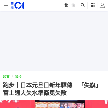
繁
|
简
體育
跑步
跑步｜日本元旦日新年驛傳 「失旗」
富士通大失水準衛冕失敗