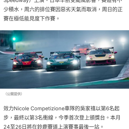
Speedway）上演。日本早前受颱風影響，賽道有不
少積水，周六的排位賽因惡劣天氣而取消，周日的正
賽在極低能見度下作賽。
（公關提供）
效力Nicole Competizione車隊的吳家禧以第6名起
步，最終以第3名衝線，今季首次登上頒獎台。本月
24至26日將在鈴鹿賽道上演賽事最後一站。