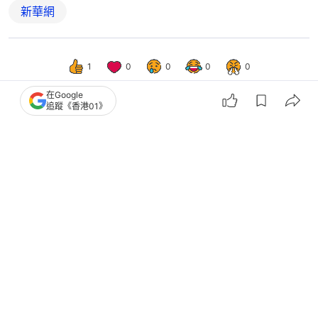
新華網
1
0
0
0
0
在Google
追蹤《香港01》
國際
環球趣聞
美國馬拉松上演驚天逆轉 有人提前慶
祝 終點前遭壓線反超｜有片