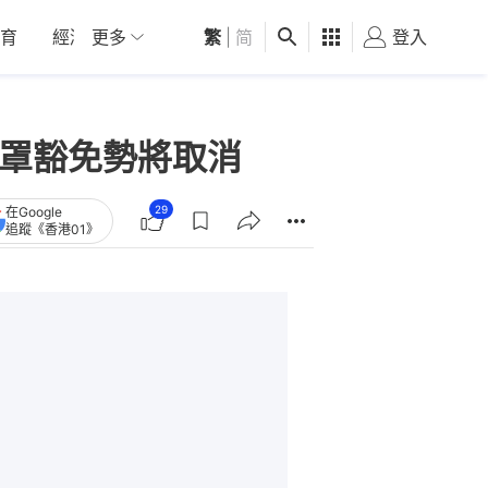
育
經濟
更多
01深圳
繁
觀點
|
简
健康
好食玩飛
登入
女
口罩豁免勢將取消
29
在Google
追蹤《香港01》