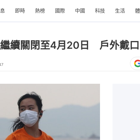
息
即時
熱榜
國際
中國
科技
生活
體
繼續關閉至4月20日 戶外戴
47