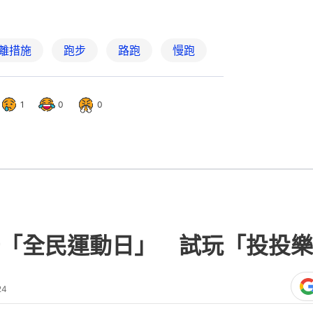
離措施
跑步
路跑
慢跑
1
0
0
「全民運動日」 試玩「投投樂
24