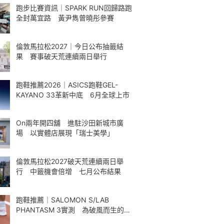
跑步比賽資訊｜SPARK RUN回歸路跑
全封萬宜路 黃尹雋曾曉彤參賽
倫敦馬拉松2027｜今日公布抽籤結
果 賽事破天荒連續兩日舉行
跑鞋推薦2026｜ASICS跑鞋GEL-
KAYANO 33革新中底 6月全球上市
On兩年開四舖 進駐沙田新城市廣
場 以實體店展現「瑞士美學」
倫敦馬拉松2027破天荒連續兩日舉
行 中籤機會倍增 七月公布結果
跑鞋推薦｜SALOMON S/LAB
PHANTASM 3實測 為破風而生的碳
板跑鞋