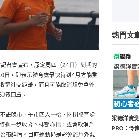
熱門文
於記者會宣布，原定周四（24日）到期的
20日，即表示體育處最快待到4月方能重
收緊社交距離，而且可能取消豁免戶外
須戴口罩。
不設晚市、午市四人一枱、關閉體育處
梁德洋實測HOK
且將進一步收緊。林鄭亦指，或會取消戶
PRO：令
公布詳情。目前運動仍是豁免於戶外戴