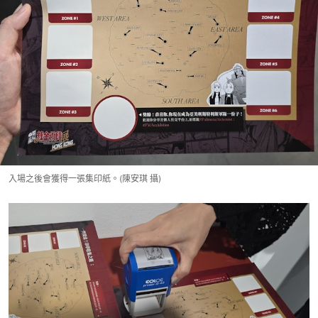
入場之後會獲得一張集印紙。(陳安琪 攝)