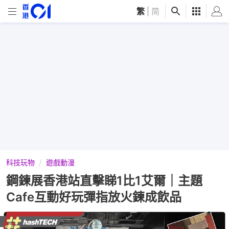
繁
|
简
科技玩物
遊戲動漫
鋼鍊展香港站直擊睇1比1艾爾｜主題
Cafe互動好玩彈指放火鍊成飲品