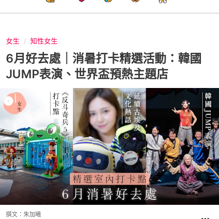
女生
知性女生
6月好去處｜消暑打卡精選活動：韓國
JUMP表演、世界盃預熱主題店
撰文：
朱加曦