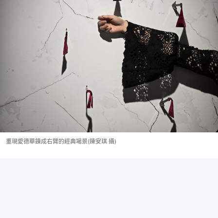
重現愛德華鍊成右臂的經典場景(陳安琪 攝)