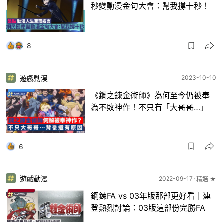
秒變動漫金句大會：幫我撐十秒！
8
遊戲動漫
2023-10-10
《鋼之鍊金術師》為何至今仍被奉
為不敗神作！不只有「大哥哥…」
6
遊戲動漫
2022-09-17
精選 ★
鋼鍊FA vs 03年版那部更好看｜連
登熱烈討論：03版這部份完勝FA