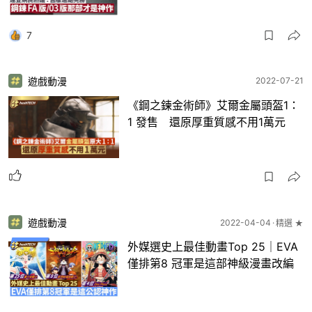
7
遊戲動漫
2022-07-21
《鋼之鍊金術師》艾爾金屬頭盔1：
1 發售 還原厚重質感不用1萬元
遊戲動漫
2022-04-04
精選 ★
外媒選史上最佳動畫Top 25｜EVA
僅排第8 冠軍是這部神級漫畫改編