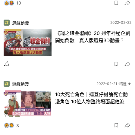
10
遊戲動漫
2022-02-22
《鋼之鍊金術師》20 週年神秘企劃
開始倒數 真人版還是3D動畫？
遊戲動漫
2022-02-21
精選 ★
10大死亡角色｜連登仔討論死亡動
漫角色 10位人物臨終場面超催淚
3