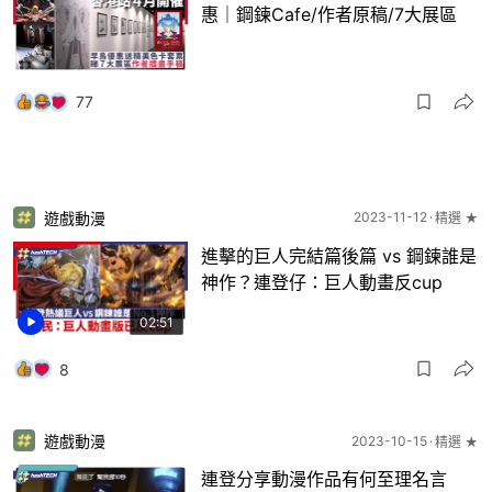
惠｜鋼鍊Cafe/作者原稿/7大展區
77
遊戲動漫
2023-11-12
精選 ★
進擊的巨人完結篇後篇 vs 鋼鍊誰是
神作？連登仔：巨人動畫反cup
02:51
8
遊戲動漫
2023-10-15
精選 ★
連登分享動漫作品有何至理名言