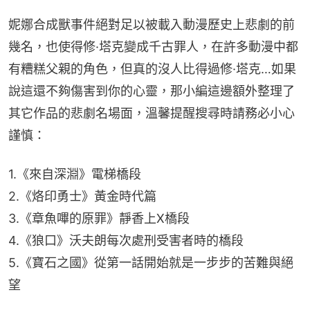
妮娜合成獸事件絕對足以被載入動漫歷史上悲劇的前
幾名，也使得修·塔克變成千古罪人，在許多動漫中都
有糟糕父親的角色，但真的沒人比得過修·塔克…如果
說這還不夠傷害到你的心靈，那小編這邊額外整理了
其它作品的悲劇名場面，溫馨提醒搜尋時請務必小心
謹慎：
1.《來自深淵》電梯橋段
2.《烙印勇士》黃金時代篇
3.《章魚嗶的原罪》靜香上X橋段
4.《狼口》沃夫朗每次處刑受害者時的橋段
5.《寶石之國》從第一話開始就是一步步的苦難與絕
望