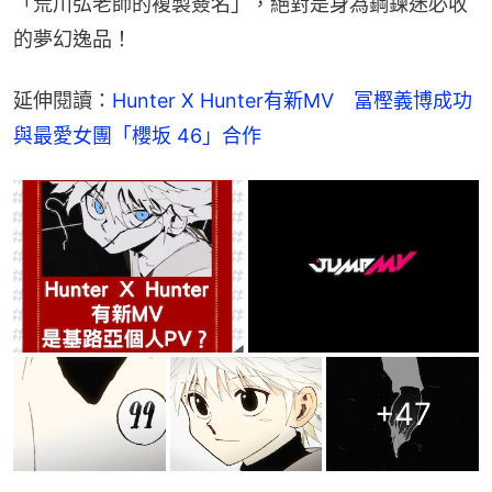
「荒川弘老師的複製簽名」，絕對是身為鋼鍊迷必收
的夢幻逸品！
延伸閱讀：
Hunter X Hunter有新MV　冨樫義博成功
與最愛女團「櫻坂 46」合作
+
47