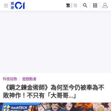
繁
|
简
科技玩物
遊戲動漫
《鋼之鍊金術師》為何至今仍被奉為不
敗神作！不只有「大哥哥…」