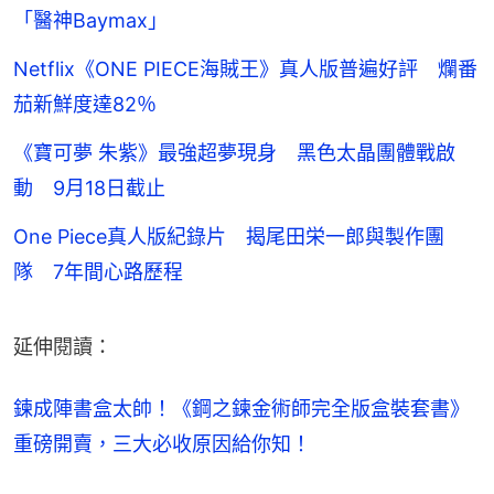
「醫神Baymax」
Netflix《ONE PIECE海賊王》真人版普遍好評 爛番
茄新鮮度達82％
《寶可夢 朱紫》最強超夢現身 黑色太晶團體戰啟
動 9月18日截止
One Piece真人版紀錄片 揭尾田栄一郎與製作團
隊 7年間心路歷程
延伸閱讀：
鍊成陣書盒太帥！《鋼之鍊金術師完全版盒裝套書》
重磅開賣，三大必收原因給你知！