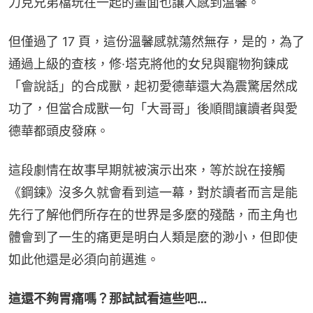
力克兄弟檔玩在一起的畫面也讓人感到溫馨。
但僅過了 17 頁，這份溫馨感就蕩然無存，是的，為了
通過上級的查核，修·塔克將他的女兒與寵物狗鍊成
「會說話」的合成獸，起初愛德華還大為震驚居然成
功了，但當合成獸一句「大哥哥」後順間讓讀者與愛
德華都頭皮發麻。
這段劇情在故事早期就被演示出來，等於說在接觸
《鋼鍊》沒多久就會看到這一幕，對於讀者而言是能
先行了解他們所存在的世界是多麼的殘酷，而主角也
體會到了一生的痛更是明白人類是麼的渺小，但即使
如此他還是必須向前邁進。
這還不夠胃痛嗎？那試試看這些吧…