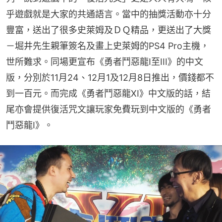
乎遊戲就是大家的共通語言。當中的抽獎活動亦十分
豐富，送出了很多史萊姆及ＤＱ精品，更送出了大獎
－堀井先生親筆簽名及畫上史萊姆的PS4 Pro主機，
世所難求。同場更宣布《勇者鬥惡龍I至III》的中文
版，分別於11月24、12月1及12月8日推出，價錢都不
到一百元。而完成《勇者鬥惡龍XI》中文版的話，結
尾亦會提供復活咒文讓玩家免費玩到中文版的《勇者
鬥惡龍I》。