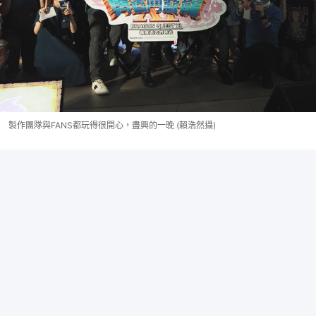
製作團隊與FANS都玩得很開心，盡興的一晚 (賴浩然攝)