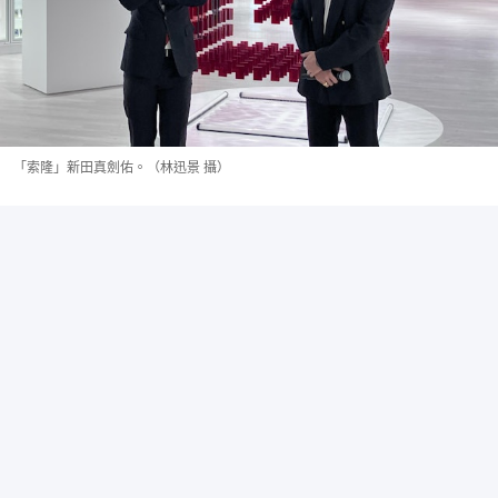
「索隆」新田真劍佑。（林迅景 攝）