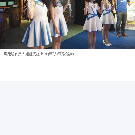
臨走還有美人姐姐們送上DQ氣球 (賴浩然攝)