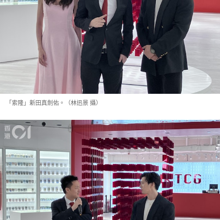
「索隆」新田真劍佑。（林迅景 攝）