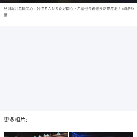
見到堀井老師開心，各位ＦＡＮＳ都好開心，希望他今後也多點來港吧！ (賴浩然
攝)
更多相片: