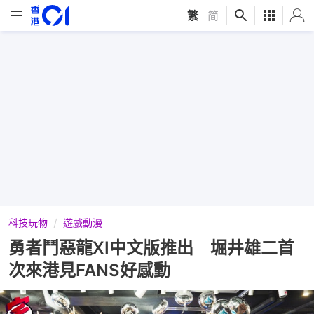
繁
|
简
科技玩物
遊戲動漫
勇者鬥惡龍XI中文版推出 堀井雄二首
次來港見FANS好感動