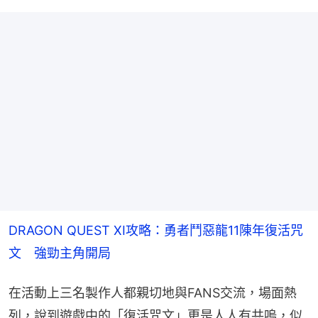
DRAGON QUEST XI攻略：勇者鬥惡龍11陳年復活咒
文　強勁主角開局
在活動上三名製作人都親切地與FANS交流，場面熱
列，說到遊戲中的「復活咒文」更是人人有共嗚，似