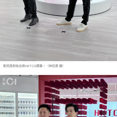
新田真劍佑出席HKTCG開幕。（林迅景 攝）