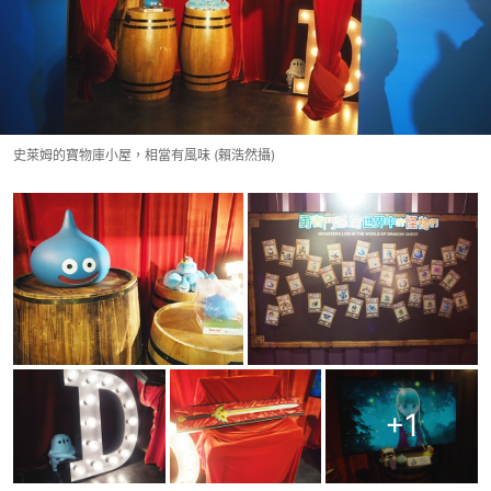
史萊姆的寶物庫小屋，相當有風味 (賴浩然攝)
+
1