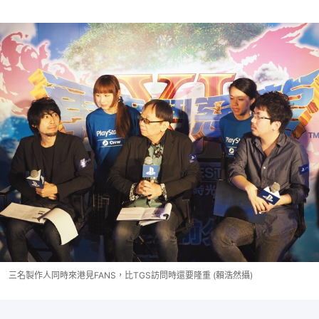
三名製作人同時來港見FANS，比TGS訪問時還要隆重 (賴浩然攝)