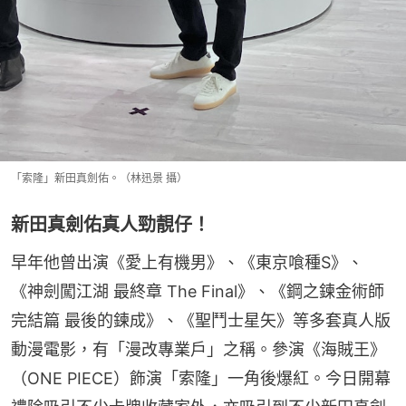
「索隆」新田真劍佑。（林迅景 攝）
新田真劍佑真人勁靚仔！
早年他曾出演《愛上有機男》、《東京喰種S》、
《神劍闖江湖 最終章 The Final》、《鋼之鍊金術師 
完結篇 最後的鍊成》、《聖鬥士星矢》等多套真人版
動漫電影，有「漫改專業戶」之稱。參演《海賊王》
（ONE PIECE）飾演「索隆」一角後爆紅。今日開幕