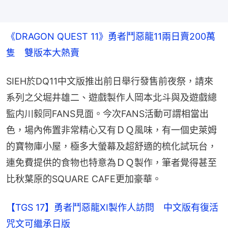
《DRAGON QUEST 11》勇者鬥惡龍11兩日賣200萬
隻　雙版本大熱賣
SIEH於DQ11中文版推出前日舉行發售前夜祭，請來
系列之父堀井雄二、遊戲製作人岡本北斗與及遊戲總
監内川毅同FANS見面。今次FANS活動可謂相當出
色，場內佈置非常精心又有ＤＱ風味，有一個史萊姆
的寶物庫小屋，極多大螢幕及超舒適的梳化試玩台，
連免費提供的食物也特意為ＤＱ製作，筆者覺得甚至
比秋葉原的SQUARE CAFE更加豪華。
【TGS 17】勇者鬥惡龍XI製作人訪問　中文版有復活
咒文可繼承日版