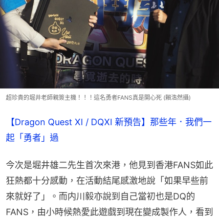
超珍貴的堀井老師親簽主機！！！這名勇者FANS真是開心死 (賴浩然攝)
【Dragon Quest XI / DQXI 新預告】那些年．我們一
起「勇者」過
今次是堀井雄二先生首次來港，他見到香港FANS如此
狂熱都十分感動，在活動結尾感激地說「如果早些前
來就好了」。而内川毅亦說到自己當初也是DQ的
FANS，由小時候熱愛此遊戲到現在變成製作人，看到