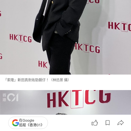
「索隆」新田真劍佑勁靚仔！（林迅景 攝）
在Google
追蹤《香港01》