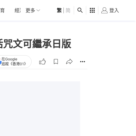
育
經濟
更多
01深圳
繁
觀點
|
简
健康
好食玩飛
登入
女
復活咒文可繼承日版
在Google
追蹤《香港01》