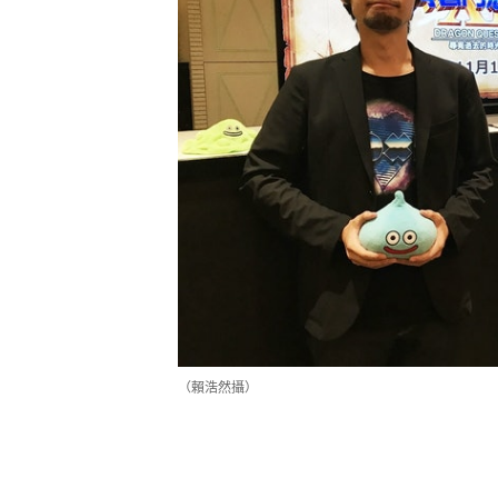
（賴浩然攝）