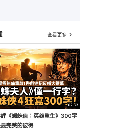
章
查看更多
02:33
評《蜘蛛俠：英雄重生》300字
是最完美的彼得