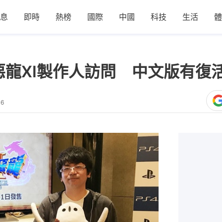
息
即時
熱榜
國際
中國
科技
生活
體
鬥惡龍XI製作人訪問 中文版有
46