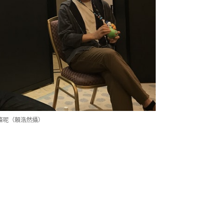
條呢（賴浩然攝）