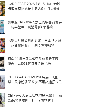
CARD FEST 2026｜8.15-16中港城
卡牌展有陀螺玩｜雙人9折門票優惠
劇場版Chiikawa人魚島的秘密前賣券
／特典整理｜劇透電影8個秘密
《獵人》繼承戰亂到爆！日本神人製
「超狂關係圖」 網：冨樫都驚
柯南30週年展7.25登陸啟德雙子匯！
優惠門票$98起特典票送色紙
CHIIKAWA ARTIVERSE特展K11直
擊：跟忠粉朝聖 5 大不可錯過打卡位
Chiikawa人魚島晴空塔展直擊｜主題
Cafe預約攻略！打卡+購物貼士