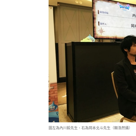
圖左為內川毅先生、右為岡本北斗先生（賴浩然攝）