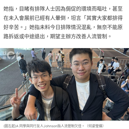
她指，目睹有排隊人士因為侷促的環境而嘔吐，甚至
在未入會展前已經有人暈倒，坦言「其實大家都排得
好辛苦。」她指未料今日排隊情況混亂，無奈不能原
路拆返或中途退出，期望主辦方改善人流管制。
(圖左起)A 同學與同行友人Johnson指人流管制欠佳。（何姿瑩攝）