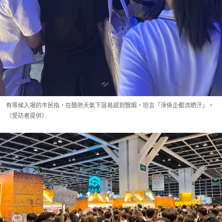
有等候入場的市民指，在酷熱天氣下容易感到翳焗，坦言「淨係企都流晒汗」。
（受訪者提供）