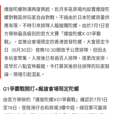
爆旋陀螺熱潮再度興起，近月多區商場均設置爆旋陀
螺對戰區供玩家自由對戰。不過由於日本陀螺貨量供
應有限，不時引來排隊人龍搶購陀螺。由於7月1日官
方舉辦最高級別的官方大賽「爆旋陀螺X G1爭霸
戰」，並推出會場限定的香港首發陀螺，大會原定今
日（6月30日）夜晚10:30開放予公眾排隊，但因太
多玩家聚集，入夜後已有過百人排隊，遂更改安排，
提早於八點宣佈截龍，令打算其後前往排隊的玩家鼓
譟，現場引起混亂。
G1爭霸戰開打+瘋搶會場限定陀螺
由官方舉辦的「爆旋陀螺XG1爭霸戰」確認於7月1日
至19日，登陸灣仔合和商場3樓中庭。總冠軍可贏得