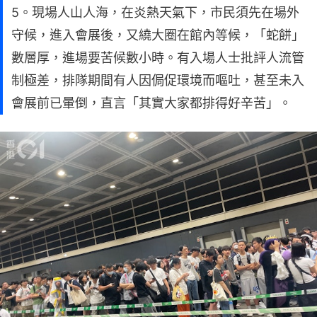
5。現場人山人海，在炎熱天氣下，市民須先在場外
守候，進入會展後，又繞大圈在館內等候，「蛇餅」
數層厚，進場要苦候數小時。有入場人士批評人流管
制極差，排隊期間有人因侷促環境而嘔吐，甚至未入
會展前已暈倒，直言「其實大家都排得好辛苦」。