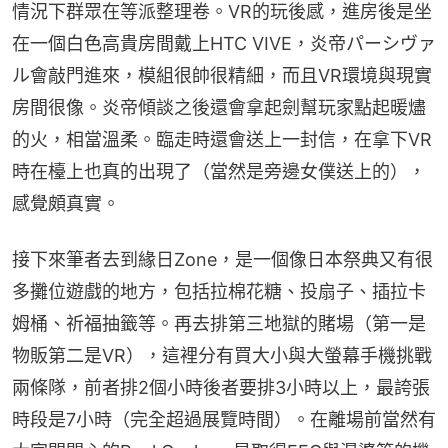
情況下群眾在等派整理卷。VR的玩後感，進房後是坐
在一個白色高貴房間戴上HTC VIVE，炎帝パーシヴァ
ル會敲門進來，模組很帥很精細，而且VR環境與現實
房間很像。炎帝傾談之後還會拿起劍幫玩家點起暖燼
的火，相當溫柔。臨走時還會送上一封信，在拿下VR
時在檯上也真的出現了（當然是旁邊女僕送上的），
感覺頗真實。
接下來筆者去到緣日Zone，是一個像日本祭典又有很
多攤位遊戲的地方，包括拉棉花糖、投扇子、插拉卡
姆桶、祈福抽籤等。再去排第三地獄的賭場（第一是
物販第二是VR），這裡分有買大小與大螢幕手機挑戰
兩條隊，前者排2個小時後者要排3小時以上，最誇張
時段是7小時（完全超過展覽時間）。在離場前當然有