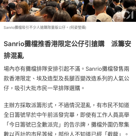
Sanrio攤檔吸引不少人搶購限量版公仔。(何姿瑩攝)
Sanrio攤檔推香港限定公仔引搶購 派籌安
排混亂
場內亦有攤檔排隊安排引起不滿。Sanrio攤檔發售兩
款香港限定、埃及造型及長腿百變改造系列的人氣公
仔，吸引大批市民一早排隊選購。
主辦方採取派籌形式，不過情況混亂，有市民不知道
全日籌號早於中午前派發完畢，即使有工作人員高舉
「今日籌號已全數派完」的告示牌，攤檔外圍仍聚集
數以百計的市民等候，部份人不知道已經「截龍」。