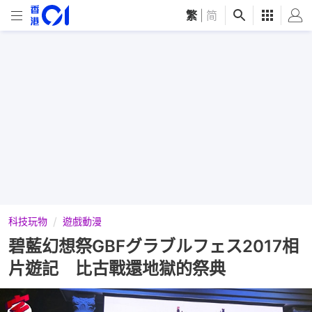
繁
|
简
科技玩物
遊戲動漫
碧藍幻想祭GBFグラブルフェス2017相
片遊記 比古戰還地獄的祭典