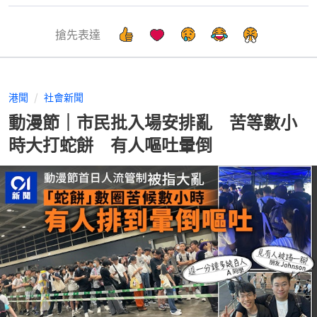
搶先表達
港聞
社會新聞
動漫節｜市民批入場安排亂 苦等數小
時大打蛇餅 有人嘔吐暈倒