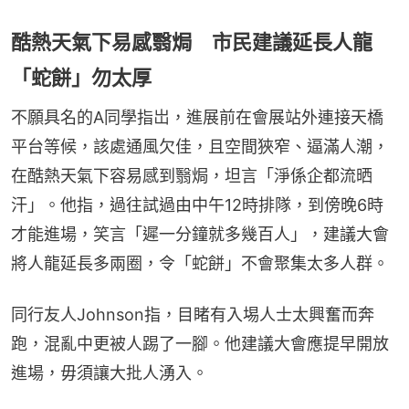
酷熱天氣下易感翳焗 市民建議延長人龍
「蛇餅」勿太厚
不願具名的A同學指岀，進展前在會展站外連接天橋
平台等候，該處通風欠佳，且空間狹窄、逼滿人潮，
在酷熱天氣下容易感到翳焗，坦言「淨係企都流晒
汗」。他指，過往試過由中午12時排隊，到傍晚6時
才能進場，笑言「遲一分鐘就多幾百人」，建議大會
將人龍延長多兩圈，令「蛇餅」不會聚集太多人群。
同行友人Johnson指，目睹有入埸人士太興奮而奔
跑，混亂中更被人踢了一腳。他建議大會應提早開放
進場，毋須讓大批人湧入。