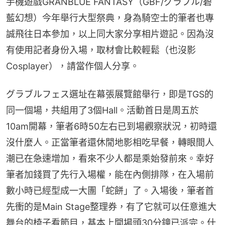
手機遊戲GRANBLUE FANTASY（GBF/グラブル/碧
藍幻想）今年舉行大型祭典，身為騎空士的筆者也專
誠飛往日本參加，以上同大家分享相片遊記。因為沒
有使用記者身份入場，取材會比較輕鬆（也沒影
Cosplayer），請當作個人分享。
グラブルフェス選址在幕張展覽館舉行，即是TGS的
同一個場，共組用了3個Hall。活動首日是周五於
10am開幕，筆者6時50左右已到場觀察狀況，初時還
沒什麼人。正當筆者還休閒地影相吃早餐，轉眼間人
潮已在急速增加，看來不少人都是乘始發前來。幸好
筆者加錢買了先行入場權，能在內側排隊，在入場前
數小時已經型成一大團「蛇餅」了。入場後，筆者首
先衝的是Main Stage整理券，有了它就可以任意進大
舞台的椅子看節目，基本上開場頭30分鐘已派完。什