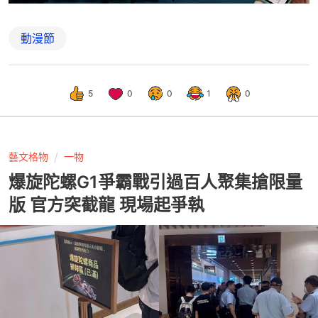
動漫節
5
0
0
1
0
藝文格物
一物
爆旋陀螺G1爭霸戰引過百人聚集搶限量
版 官方突截龍 現場起爭執