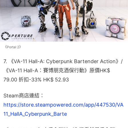
《Portal 2》
7. 《VA-11 Hall-A: Cyberpunk Bartender Action》/
《VA-11 Hall-A：賽博朋克酒保行動》原價HK$ 
79.00 折扣-33% HK$ 52.93
Steam商店連結：
https://store.steampowered.com/app/447530/VA
11_HallA_Cyberpunk_Barte