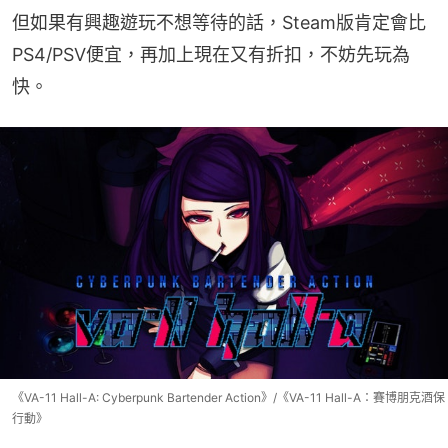
但如果有興趣遊玩不想等待的話，Steam版肯定會比
PS4/PSV便宜，再加上現在又有折扣，不妨先玩為
快。
《VA-11 Hall-A: Cyberpunk Bartender Action》/《VA-11 Hall-A：賽博朋克酒保
行動》