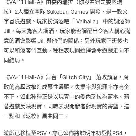
《VA-11 Hall-A》由委內瑞拉（你沒看錯是委內瑞
拉）2人獨立團隊 Sukeban Games 開發，是一款文
字冒險遊戲。玩家扮演酒吧「 Valhalla」 中的調酒師 
Jill，每天為客人調酒，玩家能否調配出令客人稱心滿
意的酒會影響 Jill 與他們的關係；另外玩家下班後也
可以和酒客們互動，種種表現同選擇會令遊戲走向不
同結局。
《VA-11 Hall-A》舞台「Glitch City」 落敗頹廢，腐
敗的高壓政權造成惡性通脹，失業率與犯罪率亦高企
不下，如此種種正是以現實中的委內瑞拉為藍本。藉
著遊戲反映現實，同時表現開發者對現實的寄望，這
一點和《返校》異曲同工。
遊戲已移植至PSV，亦已公佈將於明年初登陸PS4，