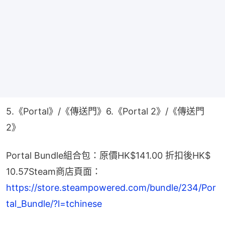
5.《Portal》/《傳送門》6.《Portal 2》/《傳送門 
2》
Portal Bundle組合包：原價HK$141.00 折扣後HK$ 
10.57Steam商店頁面：
https://store.steampowered.com/bundle/234/Por
tal_Bundle/?l=tchinese