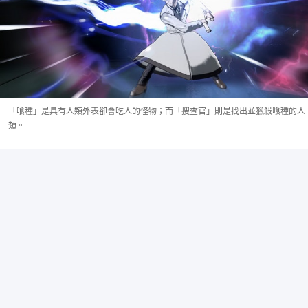
「喰種」是具有人類外表卻會吃人的怪物；而「搜查官」則是找出並獵殺喰種的人
類。