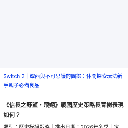
Switch 2｜耀西與不可思議的圖鑑：休閒探索玩法新
手親子必備良品
《信長之野望・飛翔》戰國歷史策略長青樹表現
如何？
類型：歷史模擬戰略｜推出日期：2026年冬季｜定