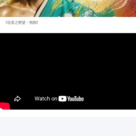
《信長之野望・飛翔》