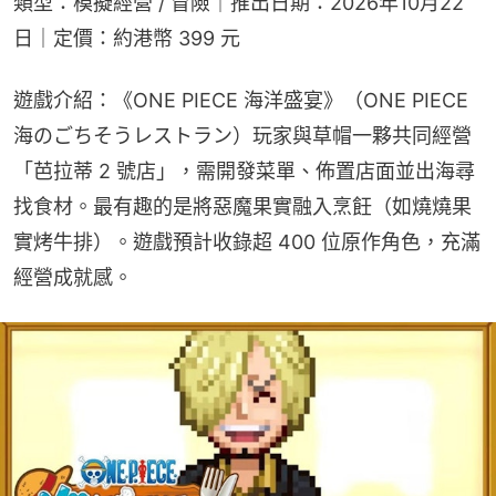
類型：模擬經營 / 冒險｜推出日期：2026年10月22
日｜定價：約港幣 399 元
遊戲介紹：《ONE PIECE 海洋盛宴》（ONE PIECE 
海のごちそうレストラン）玩家與草帽一夥共同經營
「芭拉蒂 2 號店」，需開發菜單、佈置店面並出海尋
找食材。最有趣的是將惡魔果實融入烹飪（如燒燒果
實烤牛排）。遊戲預計收錄超 400 位原作角色，充滿
經營成就感。