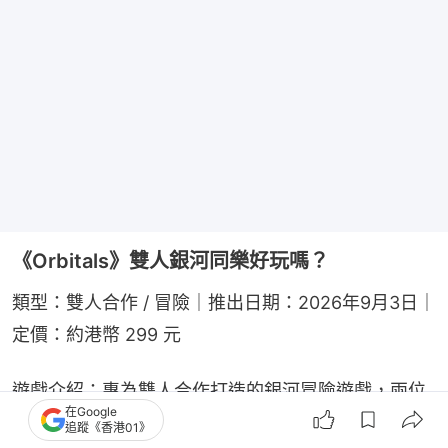
《Orbitals》雙人銀河同樂好玩嗎？
類型：雙人合作 / 冒險｜推出日期：2026年9月3日｜
定價：約港幣 299 元
遊戲介紹：專為雙人合作打造的銀河冒險遊戲，兩位
在Google
玩家需操控各自角色穿梭星球解救家園。關卡融合融
追蹤《香港01》