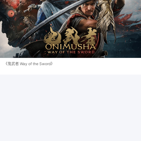
《鬼武者 Way of the Sword》