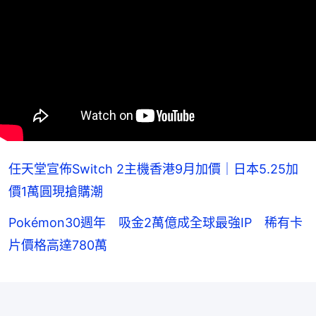
任天堂宣佈Switch 2主機香港9月加價｜日本5.25加
價1萬圓現搶購潮
Pokémon30週年 吸金2萬億成全球最強IP 稀有卡
片價格高達780萬