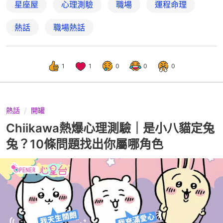
星座屋
心理測驗
職場
運程命理
熱話
職場熱話
1
1
0
0
0
熱話
開罐
Chiikawa熱爆心理測驗｜是小八貓定兔
兔？10條問題找出你屬哪角色