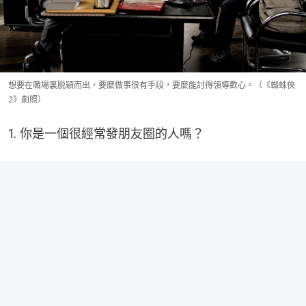
想要在職場裏脱穎而出，要麼做事很有手段，要麼能討得領導歡心。（《蜘蛛俠
2》劇照）
1. 你是一個很經常發朋友圈的人嗎？