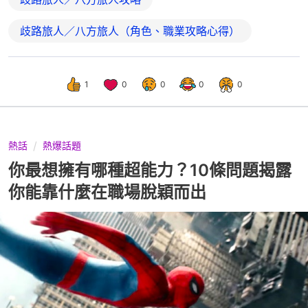
歧路旅人／八方旅人（角色、職業攻略心得）
1
0
0
0
0
熱話
熱爆話題
你最想擁有哪種超能力？10條問題揭露
你能靠什麼在職場脫穎而出