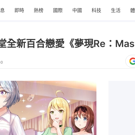
息
即時
熱榜
國際
中國
科技
生活
體
畫堂全新百合戀愛《夢現Re：Mas
30