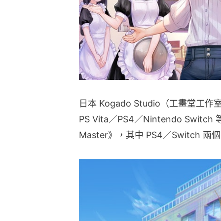
日本 Kogado Studio（工畫堂工作
PS Vita／PS4／Nintendo S
Master》，其中 PS4／Switc