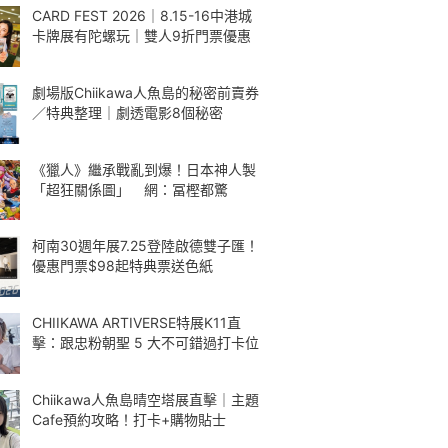
CARD FEST 2026｜8.15-16中港城
卡牌展有陀螺玩｜雙人9折門票優惠
劇場版Chiikawa人魚島的秘密前賣券
／特典整理｜劇透電影8個秘密
《獵人》繼承戰亂到爆！日本神人製
「超狂關係圖」 網：冨樫都驚
柯南30週年展7.25登陸啟德雙子匯！
優惠門票$98起特典票送色紙
CHIIKAWA ARTIVERSE特展K11直
擊：跟忠粉朝聖 5 大不可錯過打卡位
Chiikawa人魚島晴空塔展直擊｜主題
Cafe預約攻略！打卡+購物貼士