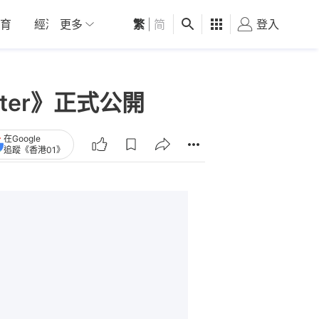
育
經濟
更多
01深圳
繁
觀點
|
简
健康
好食玩飛
登入
女
ter》正式公開
在Google
追蹤《香港01》