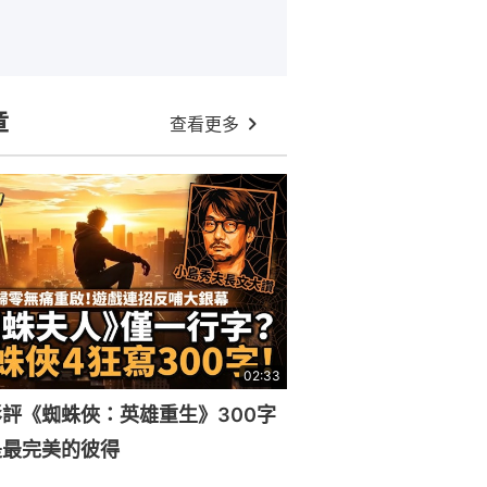
章
查看更多
02:33
評《蜘蛛俠：英雄重生》300字
是最完美的彼得