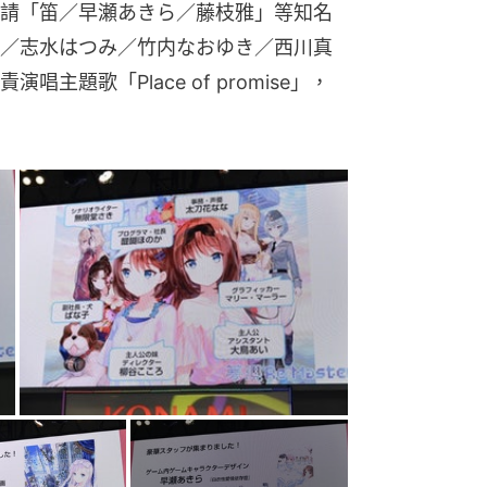
請「笛／早瀬あきら／藤枝雅」等知名
／志水はつみ／竹内なおゆき／西川真
主題歌「Place of promise」，