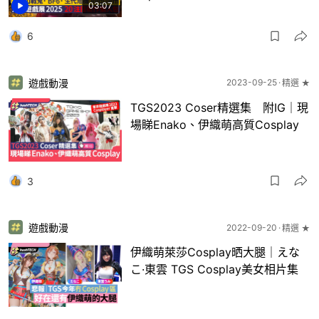
03:07
6
遊戲動漫
2023-09-25
精選 ★
TGS2023 Coser精選集 附IG｜現
場睇Enako、伊織萌高質Cosplay
3
遊戲動漫
2022-09-20
精選 ★
伊織萌萊莎Cosplay晒大腿｜えな
こ·東雲 TGS Cosplay美女相片集