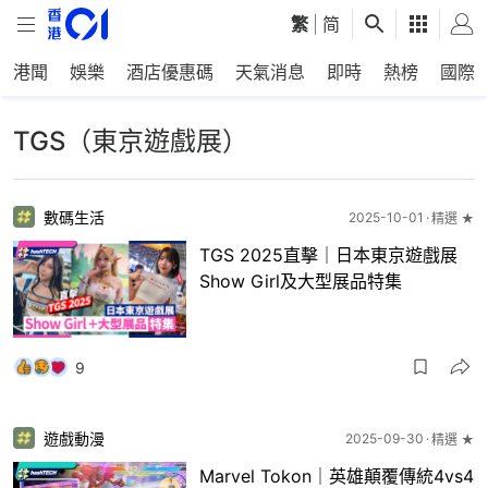
繁
|
简
港聞
娛樂
酒店優惠碼
天氣消息
即時
熱榜
國際
TGS（東京遊戲展）
數碼生活
2025-10-01
精選 ★
TGS 2025直擊｜日本東京遊戲展
Show Girl及大型展品特集
9
遊戲動漫
2025-09-30
精選 ★
Marvel Tokon｜英雄顛覆傳統4vs4