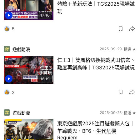
體驗＋革新玩法｜TGS2025現場試
玩
17:16
5
遊戲動漫
2025-09-29
精選 ★
仁王3｜雙風格切換挑戰武田信玄、
難度再創高峰｜TGS2025現場試玩
16:19
2
遊戲動漫
2025-09-25
精選 ★
東京遊戲展2025注目遊戲懶人包｜
羊蹄戰鬼．BF6．生代危機
Requiem