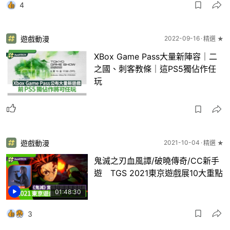
4
遊戲動漫
2022-09-16
精選 ★
XBox Game Pass大量新陣容｜二
之國、刺客教條｜這PS5獨佔作任
玩
遊戲動漫
2021-10-04
精選 ★
鬼滅之刃血風譚/破曉傳奇/CC新手
遊 TGS 2021東京遊戲展10大重點
01:48:30
3