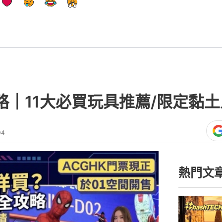
｜11大必買玩具推薦/限定黏土人/H
04
熱門文