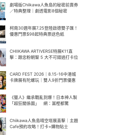
劇場版Chiikawa人魚島的秘密前賣券
／特典整理｜劇透電影8個秘密
柯南30週年展7.25登陸啟德雙子匯！
優惠門票$98起特典票送色紙
CHIIKAWA ARTIVERSE特展K11直
擊：跟忠粉朝聖 5 大不可錯過打卡位
CARD FEST 2026｜8.15-16中港城
卡牌展有陀螺玩｜雙人9折門票優惠
《獵人》繼承戰亂到爆！日本神人製
「超狂關係圖」 網：冨樫都驚
Chiikawa人魚島晴空塔展直擊｜主題
Cafe預約攻略！打卡+購物貼士