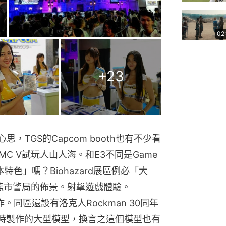
02
+
23
心思，TGS的Capcom booth也有不少看
C V試玩人山人海。和E3不同是Game
特色」嗎？Biohazard展區例必「大
有浣熊市警局的佈景。射擊遊戲體驗。
作。同區還設有洛克人Rockman 30同年
紀念時製作的大型模型，換言之這個模型也有