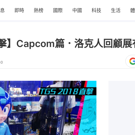
息
即時
熱榜
國際
中國
科技
生活
體
場直擊】Capcom篇．洛克人回顧
30