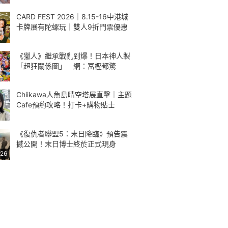
CARD FEST 2026｜8.15-16中港城
卡牌展有陀螺玩｜雙人9折門票優惠
《獵人》繼承戰亂到爆！日本神人製
「超狂關係圖」 網：冨樫都驚
Chiikawa人魚島晴空塔展直擊｜主題
Cafe預約攻略！打卡+購物貼士
《復仇者聯盟5：末日降臨》預告震
撼公開！末日博士終於正式現身
:26