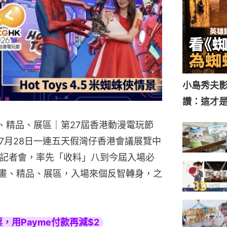
小島秀夫影
讚：這才
畫、精品、展區｜第27屆香港動漫電玩節
4日至7月28日一連五天假灣仔香港會議展覽中
G記者會，率先「收料」八到今屆入場必
漫畫、精品、展區，入場來個反智轉身，之
，用Payme付款再減$2