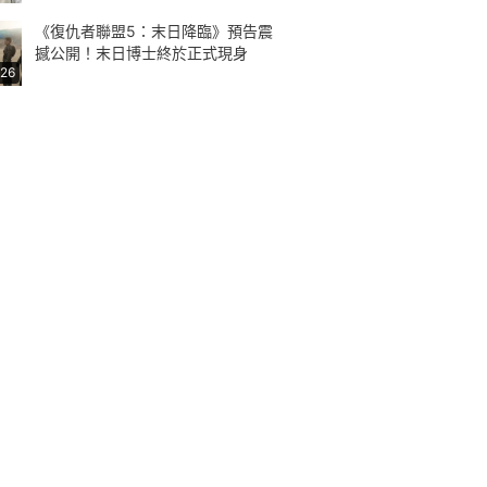
《復仇者聯盟5：末日降臨》預告震
撼公開！末日博士終於正式現身
:26