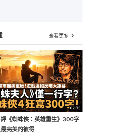
章
查看更多
02:33
評《蜘蛛俠：英雄重生》300字
是最完美的彼得