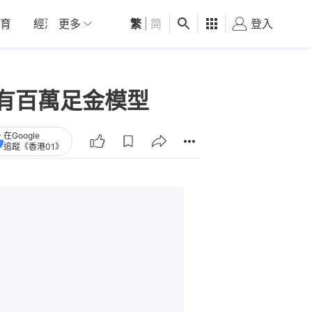
育
經濟
更多
01深圳
繁
觀點
|
简
健康
好食玩飛
登入
女
展有百萬足金模型
在Google
追蹤《香港01》