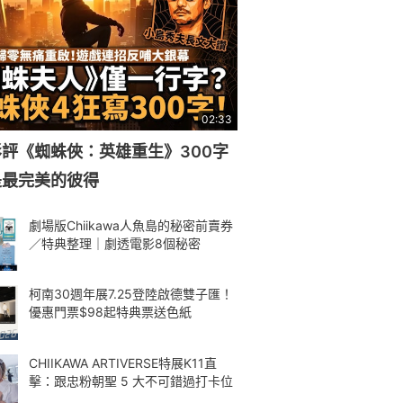
02:33
評《蜘蛛俠：英雄重生》300字
是最完美的彼得
劇場版Chiikawa人魚島的秘密前賣券
／特典整理｜劇透電影8個秘密
柯南30週年展7.25登陸啟德雙子匯！
優惠門票$98起特典票送色紙
CHIIKAWA ARTIVERSE特展K11直
擊：跟忠粉朝聖 5 大不可錯過打卡位