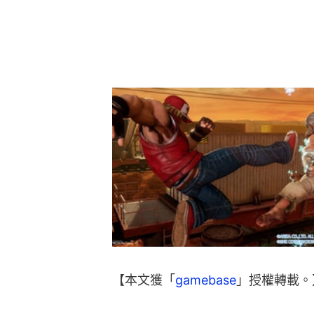
【本文獲「
gamebase
」授權轉載。
《香港01》App，手機用戶，體驗
送！
立即下載： 
https://hk01.app.link
【MHW攻略】《刺客教條》聯乘！
任天堂Switch遊戲新春大平賣！孖車