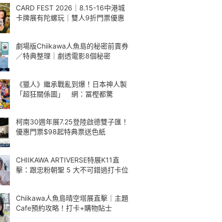
CARD FEST 2026｜8.15-16中港城
卡牌展有陀螺玩｜雙人9折門票優惠
劇場版Chiikawa人魚島的秘密前賣券
／特典整理｜劇透電影8個秘密
《獵人》繼承戰亂到爆！日本神人製
「超狂關係圖」 網：冨樫都驚
柯南30週年展7.25登陸啟德雙子匯！
優惠門票$98起特典票送色紙
CHIIKAWA ARTIVERSE特展K11直
擊：跟忠粉朝聖 5 大不可錯過打卡位
Chiikawa人魚島晴空塔展直擊｜主題
Cafe預約攻略！打卡+購物貼士