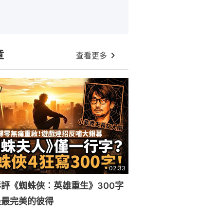
章
查看更多
02:33
評《蜘蛛俠：英雄重生》300字
是最完美的彼得