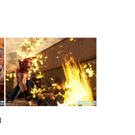
】
更佳！精彩遊戲攻略、動漫消息即時放
/qhBfXjo3vO
獵人穿「刺客衣裝」暗殺魔物？！
、FIFA19、ARMS七折優惠