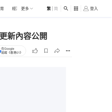
育
經濟
更多
01深圳
繁
觀點
|
简
健康
好食玩飛
登入
女
 月更新內容公開
在Google
追蹤《香港01》