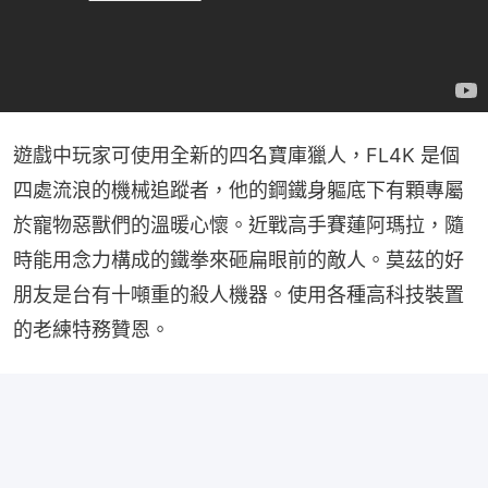
遊戲中玩家可使用全新的四名寶庫獵人，FL4K 是個
四處流浪的機械追蹤者，他的鋼鐵身軀底下有顆專屬
於寵物惡獸們的溫暖心懷。近戰高手賽蓮阿瑪拉，隨
時能用念力構成的鐵拳來砸扁眼前的敵人。莫茲的好
朋友是台有十噸重的殺人機器。使用各種高科技裝置
的老練特務贊恩。