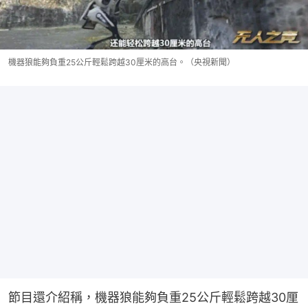
機器狼能夠負重25公斤輕鬆跨越30厘米的高台。（央視新聞）
節目還介紹稱，機器狼能夠負重25公斤輕鬆跨越30厘