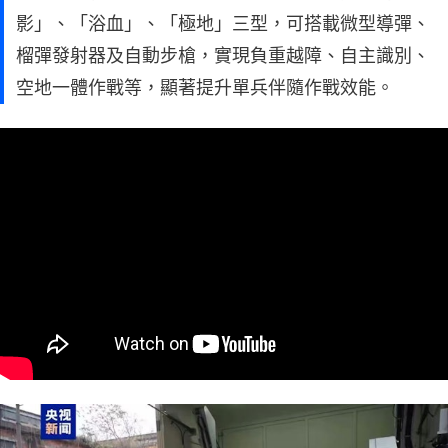
影」、「浴血」、「極地」三型，可搭載微型導彈、
榴彈發射器及自動步槍，實現負重越障、自主識別、
空地一體作戰等，顯著提升單兵伴隨作戰效能。