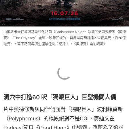
由奧斯卡最佳導演基斯杜化路蘭（Christopher Nolan）執導的史詩式鉅製《奧德
賽》（The Odyssey）全球上映勢如破竹，首周票房預計達2.57億美元（約20億
港元），寫下路蘭導演生涯最佳開片紀錄。（《奧德賽》電影海報）
洞穴中打造60 呎「獨眼巨人」巨型機關人偶
片中奧德修斯與同伴們面對「獨眼巨人」波利菲莫斯
（Polyphemus）的橋段絕對不是CGI，麥迪文在
Podcast節目《Good Hang》中透露，路蘭為了追求