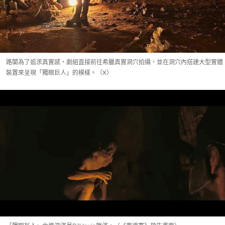
路蘭為了追求真實感，劇組直接前往希臘真實洞穴拍攝，並在洞穴內搭建大型實體
裝置來呈現「獨眼巨人」的模樣。（X）