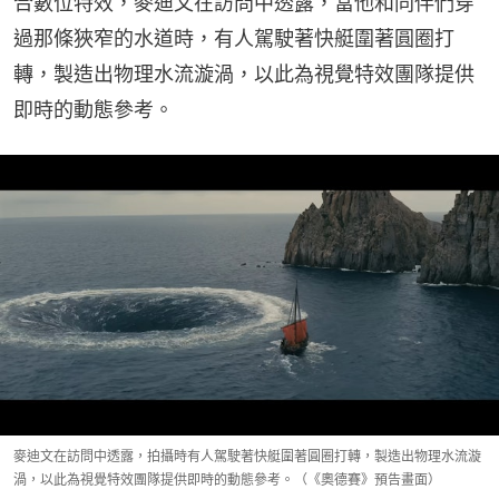
合數位特效，麥迪文在訪問中透露，當他和同伴們穿
過那條狹窄的水道時，有人駕駛著快艇圍著圓圈打
轉，製造出物理水流漩渦，以此為視覺特效團隊提供
即時的動態參考。
麥迪文在訪問中透露，拍攝時有人駕駛著快艇圍著圓圈打轉，製造出物理水流漩
渦，以此為視覺特效團隊提供即時的動態參考。（《奧德賽》預告畫面）