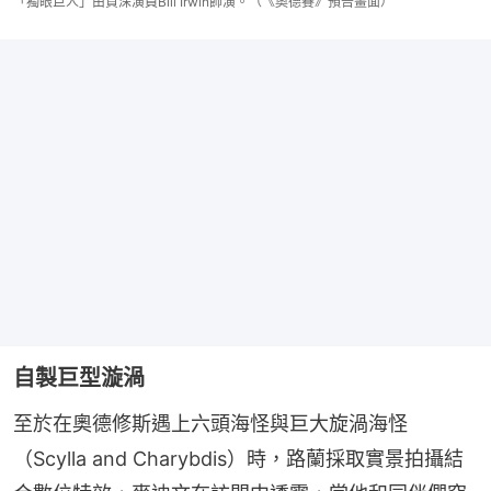
「獨眼巨人」由資深演員Bill Irwin飾演。（《奧德賽》預告畫面）
自製巨型漩渦
至於在奧德修斯遇上六頭海怪與巨大旋渦海怪
（Scylla and Charybdis）時，路蘭採取實景拍攝結