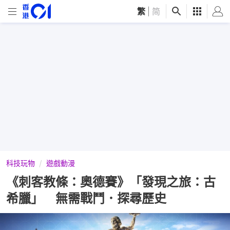
繁
|
简
科技玩物
遊戲動漫
《刺客教條：奧德賽》「發現之旅：古
希臘」 無需戰鬥．探尋歷史