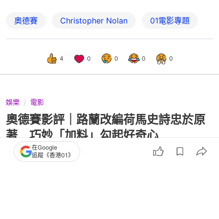
奧德賽
Christopher Nolan
01電影專題
4
0
0
0
0
娛樂
電影
奧德賽影評｜路蘭改編荷馬史詩忠於原
著 巧妙「加料」勾起好奇心
在Google
追蹤《香港01》