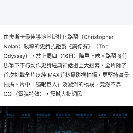
由奧斯卡最佳導演基斯杜化路蘭（Christopher 
Nolan）執導的史詩式鉅製《奧德賽》（The 
Odyssey），於上周四（16日）隆重上映。路蘭將荷
馬筆下不朽動作史詩經典神話搬上大銀幕，全片除了
首次挑戰全片以純IMAX菲林攝影機拍攝，更堅持實景
拍攝。片中「獨眼巨人」及漩渦的橋段，竟然不靠
CGI（電腦特效），震撼大批網民！