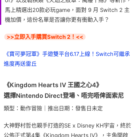
of》以及戰棋類《火焰之紋章：萬縷千絲》等新作，
馬上精選出20款必玩game，面對 9 月 Switch 2 主
機加價，這份名單是否讓你更有衝動入手？
>>立即入手購買Switch 2！<<
《寶可夢冠軍》手遊雙平台6.17上線！Switch可繼承
進度再送雷丘
《Kingdom Hearts IV 王國之心4》
選擇Nintendo Direct登場、唔完唔俾面索尼
類型：動作冒險｜推出日期：發售日未定
大神野村哲也親手打造的SE x Disney KH宇宙，終於
公佈正式第4集《Kingdom Hearts IV》，主角開啟