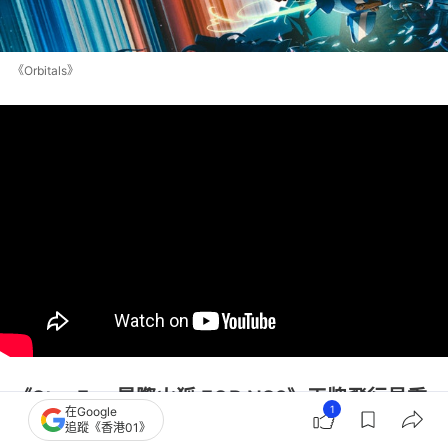
《Orbitals》
《Star Fox 星際火狐 FOR NS2》王牌飛行員重
1
在Google
追蹤《香港01》
出江湖？