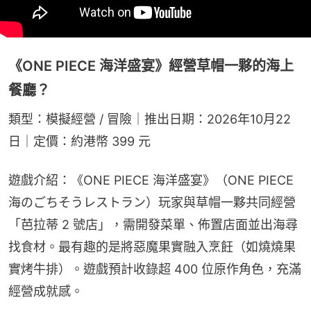
《ONE PIECE 海洋盛宴》經營草帽一夥的海上
餐廳？
類型：模擬經營 / 冒險｜推出日期：2026年10月22
日｜定價：約港幣 399 元
遊戲介紹：《ONE PIECE 海洋盛宴》（ONE PIECE 
海のごちそうレストラン）玩家與草帽一夥共同經營
「芭拉蒂 2 號店」，需開發菜單、佈置店面並出海尋
找食材。最有趣的是將惡魔果實融入烹飪（如燒燒果
實烤牛排）。遊戲預計收錄超 400 位原作角色，充滿
經營成就感。