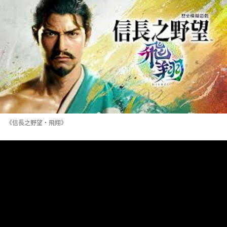
《信長之野望・飛翔》