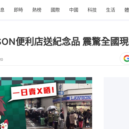
息
即時
熱榜
國際
中國
科技
生活
體
SON便利店送紀念品 震驚全國
20