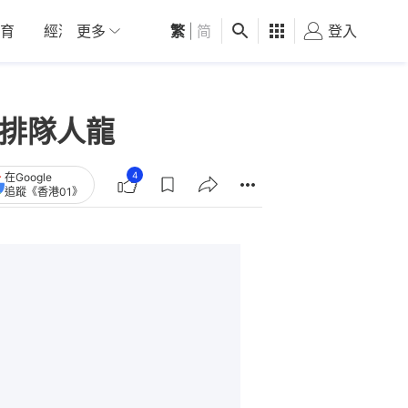
育
經濟
更多
01深圳
繁
觀點
|
简
健康
好食玩飛
登入
女
現排隊人龍
4
在Google
追蹤《香港01》