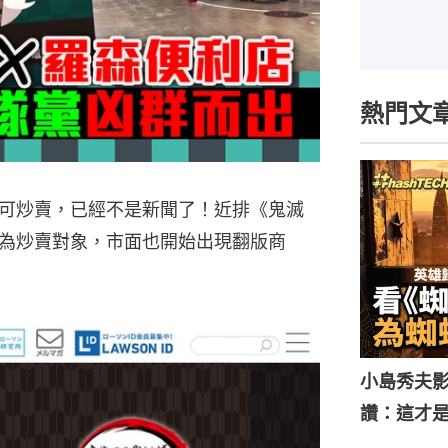
熱門文
可炒賣，已經不是新聞了！近排《鬼滅
為炒賣對象，市面也開始出現翻版商
小島秀夫影
讚：這才