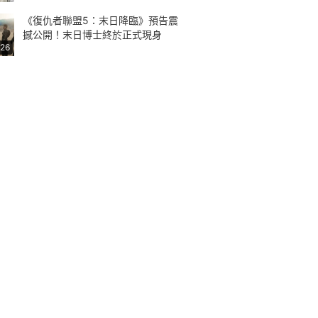
《復仇者聯盟5：末日降臨》預告震
撼公開！末日博士終於正式現身
:26