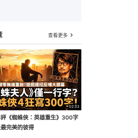
章
查看更多
02:33
評《蜘蛛俠：英雄重生》300字
是最完美的彼得