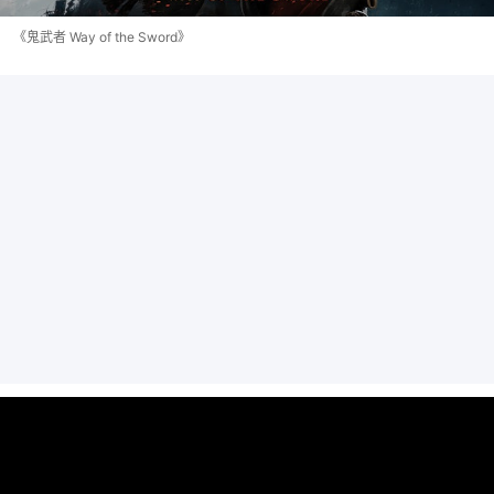
《鬼武者 Way of the Sword》