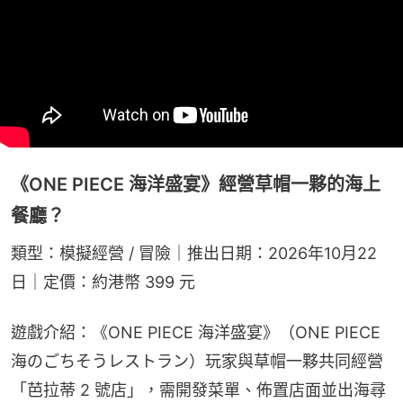
《ONE PIECE 海洋盛宴》經營草帽一夥的海上
餐廳？
類型：模擬經營 / 冒險｜推出日期：2026年10月22
日｜定價：約港幣 399 元
遊戲介紹：《ONE PIECE 海洋盛宴》（ONE PIECE 
海のごちそうレストラン）玩家與草帽一夥共同經營
「芭拉蒂 2 號店」，需開發菜單、佈置店面並出海尋