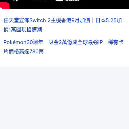
任天堂宣佈Switch 2主機香港9月加價｜日本5.25加
價1萬圓現搶購潮
Pokémon30週年 吸金2萬億成全球最強IP 稀有卡
片價格高達780萬