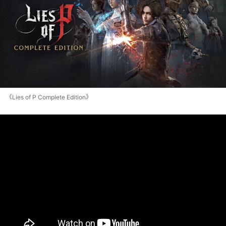
《Lies of P Complete Edition》