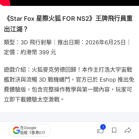
《Star Fox 星際火狐 FOR NS2》王牌飛行員重
出江湖？
類型：3D 飛行射擊｜推出日期：2026年6月25日｜
定價：約港幣 399 元
遊戲介紹：火狐麥克勞德回歸！本作主打浩大宇宙戰
艦對決與流暢 3D 戰機纏鬥。官方已於 Eshop 推出免
費體驗版，包含完整操作教學與第一關內容，玩家可
立即下載體驗太空激戰。
1
在Google
追蹤《香港01》