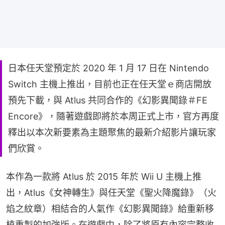
日本任天堂預定於 2020 年 1 月 17 日在 Nintendo
Switch 主機上推出，目前也正在任天堂ｅ商店開放
預先下載，與 Atlus 共同合作的《幻影異聞錄＃FE
Encore》，隨著遊戲即將於本周正式上市，官方再度
釋出以本次新要素為主題聚焦的最新介紹影片讓玩家
們欣賞。
本作為一款將 Atlus 於 2015 年於 Wii U 主機上推
出，Atlus《女神轉生》與任天堂《聖火降魔錄》（火
焰之紋章）相結合的人氣作《幻影異聞錄》給重新移
植重製的加強版。在遊戲中，除了將原有內容完整收