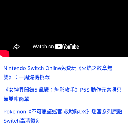
Nintendo Switch Online免費玩《火焰之紋章無
雙》：一周爆機挑戰
《女神異聞錄5 亂戰：魅影攻手》P5S 動作元素唔只
無雙咁簡單
Pokemon《不可思議迷宮 救助隊DX》迷宮系列原點
Switch高清復刻