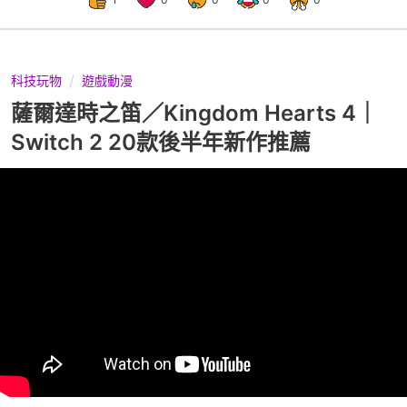
科技玩物
遊戲動漫
薩爾達時之笛／Kingdom Hearts 4｜
Switch 2 20款後半年新作推薦