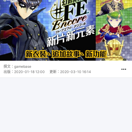
撰文：
gamebase
出版：
2020-01-18 12:00
更新：
2020-03-10 16:14