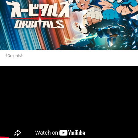
《Orbitals》