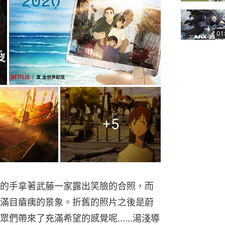
01
+
5
的手拿著武藤一家露出笑臉的合照，而
滿目瘡痍的景象。折舊的照片之後是蔚
帶來了充滿希望的感覺呢......湯淺導