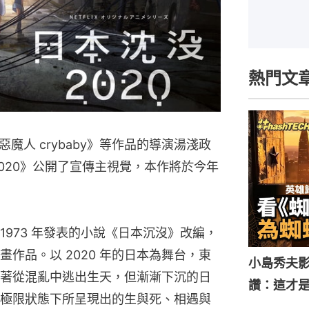
熱門文
魔人 crybaby》等作品的導演湯淺政
020》公開了宣傳主視覺，本作將於今年
 1973 年發表的小說《日本沉沒》改編，
作品。以 2020 年的日本為舞台，東
小島秀夫影
著從混亂中逃出生天，但漸漸下沉的日
讚：這才
極限狀態下所呈現出的生與死、相遇與