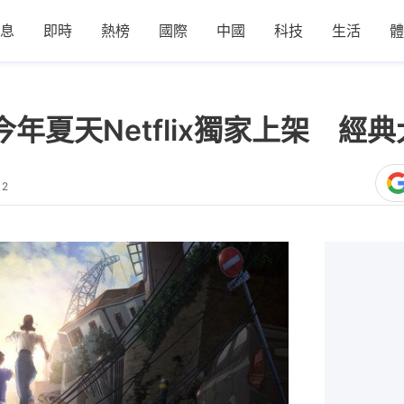
息
即時
熱榜
國際
中國
科技
生活
體
今年夏天Netflix獨家上架 經
12