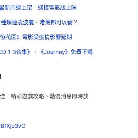
|》最新周邊上架 迎接電影版上映
上種類連凌波麗、渚薰都可以養？
恆花園》電影受疫情影響延期
D 1-3合集》、《Journey》免費下載
】
更佳！精彩遊戲攻略、動漫消息即時放
qhBfXjo3vO