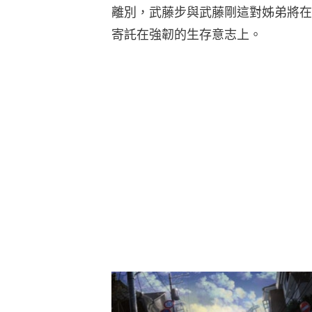
離別，武藤步與武藤剛這對姊弟將在
寄託在強韌的生存意志上。