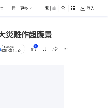
育
經濟
更多
01深圳
繁
觀點
|
简
健康
好食玩飛
登入
女
典大災難作超應景
9
在Google
追蹤《香港01》