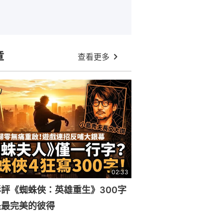
章
查看更多
02:33
評《蜘蛛俠：英雄重生》300字
是最完美的彼得