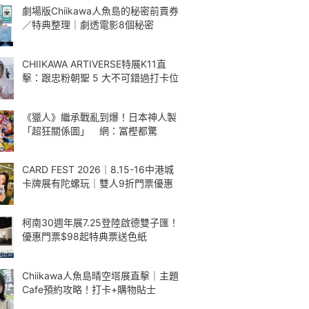
劇場版Chiikawa人魚島的秘密前賣券
／特典整理｜劇透電影8個秘密
CHIIKAWA ARTIVERSE特展K11直
擊：跟忠粉朝聖 5 大不可錯過打卡位
《獵人》繼承戰亂到爆！日本神人製
「超狂關係圖」 網：冨樫都驚
CARD FEST 2026｜8.15-16中港城
卡牌展有陀螺玩｜雙人9折門票優惠
柯南30週年展7.25登陸啟德雙子匯！
優惠門票$98起特典票送色紙
Chiikawa人魚島晴空塔展直擊｜主題
Cafe預約攻略！打卡+購物貼士