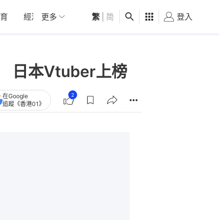
育
經濟
更多
01深圳
繁
觀點
|
简
健康
好食玩飛
登入
女
日本Vtuber上榜
2
在Google
追蹤《香港01》