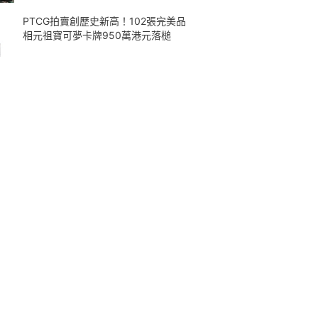
PTCG拍賣創歷史新高！102張完美品
相元祖寶可夢卡牌950萬港元落槌