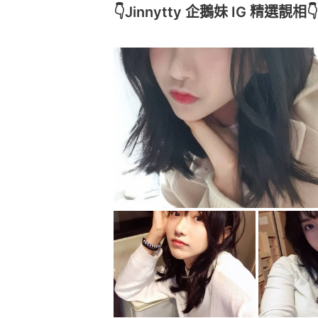
👇Jinnytty 企鵝妹 IG 精選靚相👇