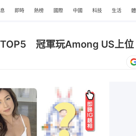
息
即時
熱榜
國際
中國
科技
生活
體
OP5 冠軍玩Among US上位 
0