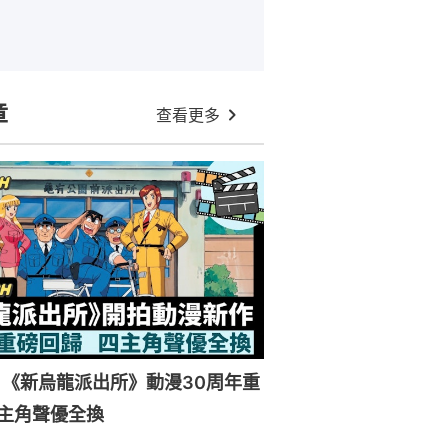
章
查看更多
《新烏龍派出所》動漫30周年重
主角聲優全換