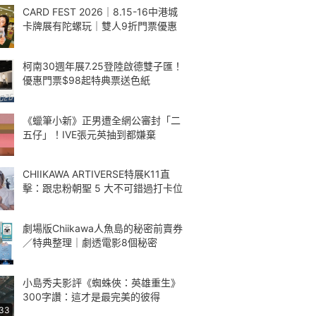
CARD FEST 2026｜8.15-16中港城
卡牌展有陀螺玩｜雙人9折門票優惠
柯南30週年展7.25登陸啟德雙子匯！
優惠門票$98起特典票送色紙
《蠟筆小新》正男遭全網公審封「二
五仔」！IVE張元英抽到都嫌棄
CHIIKAWA ARTIVERSE特展K11直
擊：跟忠粉朝聖 5 大不可錯過打卡位
劇場版Chiikawa人魚島的秘密前賣券
／特典整理｜劇透電影8個秘密
小島秀夫影評《蜘蛛俠：英雄重生》
300字讚：這才是最完美的彼得
:33