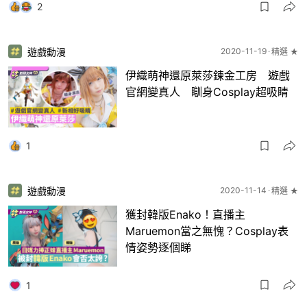
2
遊戲動漫
2020-11-19
精選 ★
伊織萌神還原萊莎鍊金工房 遊戲
官網變真人 瞓身Cosplay超吸睛
1
遊戲動漫
2020-11-14
精選 ★
獲封韓版Enako！直播主
Maruemon當之無愧？Cosplay表
情姿勢逐個睇
1