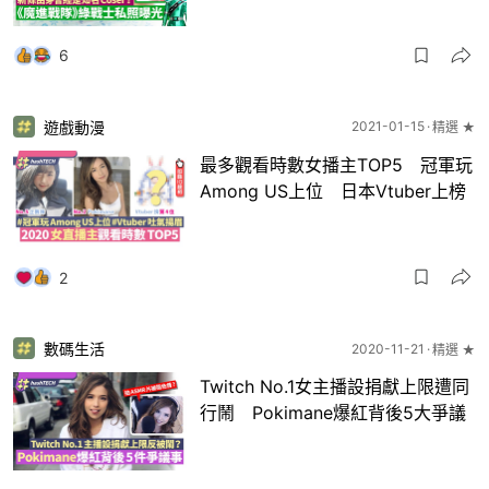
6
遊戲動漫
2021-01-15
精選 ★
最多觀看時數女播主TOP5 冠軍玩
Among US上位 日本Vtuber上榜
2
數碼生活
2020-11-21
精選 ★
Twitch No.1女主播設捐獻上限遭同
行鬧 Pokimane爆紅背後5大爭議