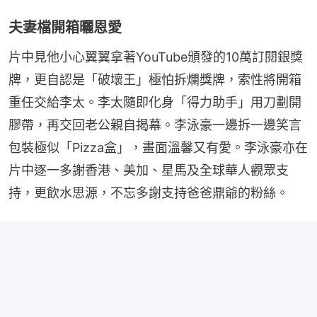
夫妻檔開箱曬恩愛
片中見他小心翼翼拿著YouTube頒發的10萬訂閱銀獎
牌，更自認是「破壞王」極怕拆爛獎牌，索性將開箱
重任交給李太。李太隨即化身「得力助手」用刀劃開
膠帶，再交回老公親自揭幕。李泳豪一邊拆一邊笑言
包裝極似「Pizza盒」，畫面溫馨又有愛。李泳豪亦在
片中逐一多謝香港、美加、星馬及全球華人觀眾支
持，更飲水思源，不忘多謝支持爸爸鼎爺的粉絲。