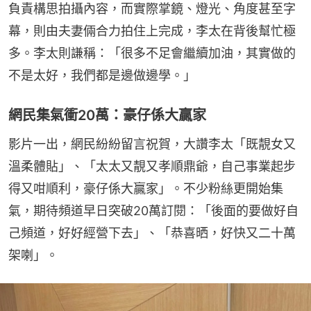
負責構思拍攝內容，而實際掌鏡、燈光、角度甚至字
幕，則由夫妻倆合力拍住上完成，李太在背後幫忙極
多。李太則謙稱：「很多不足會繼續加油，其實做的
不是太好，我們都是邊做邊學。」
網民集氣衝20萬：豪仔係大贏家
影片一出，網民紛紛留言祝賀，大讚李太「既靚女又
溫柔體貼」、「太太又靚又孝順鼎爺，自己事業起步
得又咁順利，豪仔係大贏家」。不少粉絲更開始集
氣，期待頻道早日突破20萬訂閱：「後面的要做好自
己頻道，好好經營下去」、「恭喜晒，好快又二十萬
架喇」。