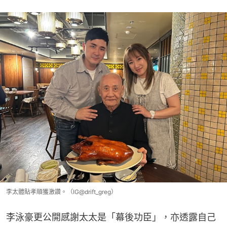
李太體貼孝順獲激讚。（IG@drift_greg）
李泳豪更公開感謝太太是「幕後功臣」，亦透露自己