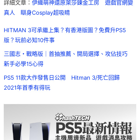
詳細文章：
伊織萌神還原萊莎鍊金工房　遊戲官網變
真人　瞓身Cosplay超吸睛
HITMAN 3可承繼上集？有香港版圖？免費升PS5
版？玩前必知10件事
三國志・戰略版｜首抽推薦、開局選擇、攻佔技巧
新手必學15心得
PS5 11款大作發售日公開 Hitman 3/死亡回歸
2021年首季有得玩