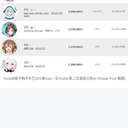
Gura出道不夠半年已200萬Sub，全Vtuber第二位直追元祖AI (Vtuber Post 截圖)