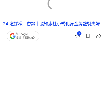
24 道採樣。耆談｜張頴康杜小喬化身金牌監製夫婦
戴眼鏡學足笑
7
在Google
追蹤《香港01》
洪天明周家蔚渴望生女 卻怕3度中男丁 有意人工受孕
選性別
朱維德逝世｜洪永城曾參加其帶隊旅行團 讚開墾香
港行山徑貢獻大
農夫國內巡唱再請麥玲玲做常駐嘉賓 爆師傅︰一場
買成過百萬飛
李泳豪
香港藝人動向