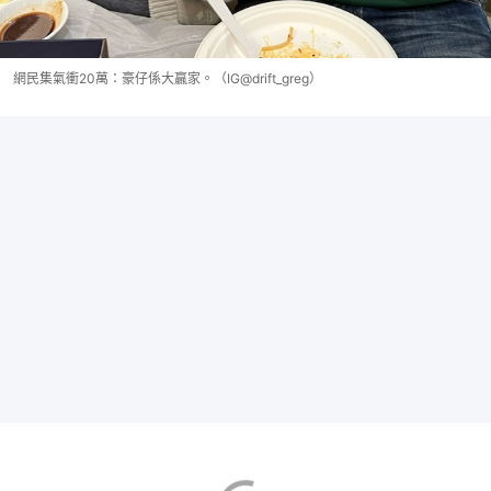
網民集氣衝20萬：豪仔係大贏家。（IG@drift_greg）