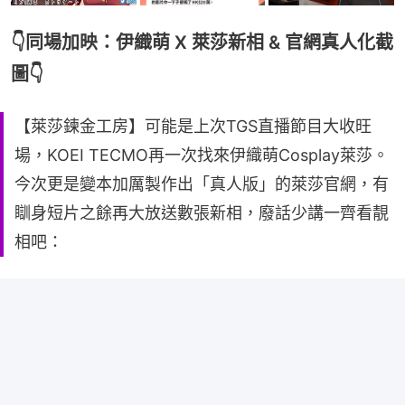
👇同場加映：伊織萌 X 萊莎新相 & 官網真人化截
圖👇
【萊莎鍊金工房】可能是上次TGS直播節目大收旺
場，KOEI TECMO再一次找來伊織萌Cosplay萊莎。
今次更是變本加厲製作出「真人版」的萊莎官網，有
瞓身短片之餘再大放送數張新相，廢話少講一齊看靚
相吧：