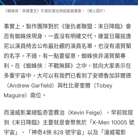
《蜘蛛俠：英雄重生》片尾彩蛋出現追蹤器畫面。（網上圖片）
事實上，製作團隊對於《復仇者聯盟：末日降臨》會
否有蜘蛛俠現身，一直沒有明確交代，連當日羅拔唐
尼以演員椅去公布最壯觀的演員名單，也沒有湯賀蘭
的名字。不過，有一點要留意，蜘蛛俠非湯賀蘭專
利，在《蜘蛛俠︰不戰無歸》之中，就向大家表示在
多重宇宙中，大可以有我們已看到了安德魯加菲爾德
（Andrew Garfield）與杜比麥奎爾（Tobey 
Maguire）兩位。
而漫威影業總監奇雲費治（Kevin Feige），早前就提
到《末日降臨》主要就是會聚焦於「X-Men 10005 號
宇宙」、「神奇4俠 828 號宇宙」以及「漫威電影 