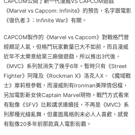
CAPCOM公開了新一代漫威VS CAPCOM遊戲
《Marvel vs Capcom: Infinite》的預告，名字跟電影
《復仇者３：Infinite War》有關。
CAPCOM製作的《Marvel vs Capcom》對戰格鬥曾
經頗足人氣，但格鬥玩家數量已大不如前，而且漫威
近年不太樂意給第三廠做遊戲，所以推出3代後，
《MVC》系列就消失了幾乎6年。暫時只有《Street 
Fighter》阿隆及《Rockman X》洛克人X、《魔域戰
士》摩莉根參戰，而漫威則有Ironman美隊情侶檔，
另加電影新女俠Captain Marvel現物。戰鬥方式看來
有點像《SFV》比較講求連續技，不再是《MVC》系
列那種光線亂舞，但畫面風格則未必人人喜歡，感覺
有點像20多年前那款真人電影街霸。