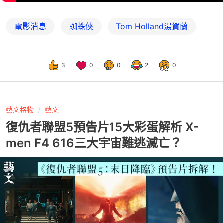
電影消息
蜘蛛俠
Tom Holland湯賀蘭
3
0
0
2
0
藝文格物
藝文
復仇者聯盟5預告片15大彩蛋解析 X-
men F4 616三大宇宙難逃滅亡？