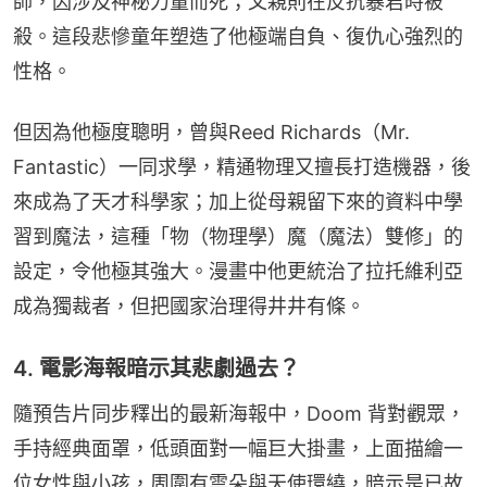
師，因涉及神秘力量而死；父親則在反抗暴君時被
殺。這段悲慘童年塑造了他極端自負、復仇心強烈的
性格。
但因為他極度聰明，曾與Reed Richards（Mr. 
Fantastic）一同求學，精通物理又擅長打造機器，後
來成為了天才科學家；加上從母親留下來的資料中學
習到魔法，這種「物（物理學）魔（魔法）雙修」的
設定，令他極其強大。漫畫中他更統治了拉托維利亞
成為獨裁者，但把國家治理得井井有條。
4. 電影海報暗示其悲劇過去？
隨預告片同步釋出的最新海報中，Doom 背對觀眾，
手持經典面罩，低頭面對一幅巨大掛畫，上面描繪一
位女性與小孩，周圍有雲朵與天使環繞，暗示是已故