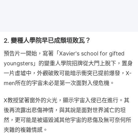
2. 變種人學院早已成頹垣敗瓦？
預告片一開始，寫著「Xavier's school for gifted 
youngsters」的變重人學院招牌從大門上脫下，置身
一片虛墟中，外觀破敗可能暗示衝突已提前爆發，X-
men所在的宇宙未必是第一次面對入侵危機。
X教授望著窗外的火光，顯示宇宙入侵已在進行。其
後再流露出悲傷神情，與其說是面對世界滅亡的坦
然，更可能是被逼毀滅其他宇宙的悲傷及無可奈何所
夾雜的複雜情感。