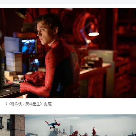
（《蜘蛛俠：英雄重生》劇照）