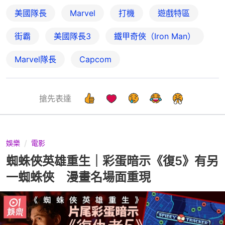
美國隊長
Marvel
打機
遊戲特區
街霸
美國隊長3
鐵甲奇俠（Iron Man）
Marvel隊長
Capcom
搶先表達
娛樂
電影
蜘蛛俠英雄重生｜彩蛋暗示《復5》有另
一蜘蛛俠 漫畫名場面重現