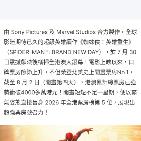
由 Sony Pictures 及 Marvel Studios 合力製作，全球
影迷期待已久的超級英雄續作《蜘蛛俠：英雄重生》
（SPIDER-MAN™: BRAND NEW DAY），於 7 月 30 
日震撼獻映後橫掃全港澳大銀幕！電影上映以來，口
碑票房節節上升，不但榮登北美史上開畫票房No.1，
截至 8 月 2 日（開畫第四天），港澳累計總票房已強
勢衝破4000多萬港元！開畫短短不足一星期，便以霸
氣姿態直接晉身 2026 年全港票房榜第 5 位，展現出
超強票房號召力！