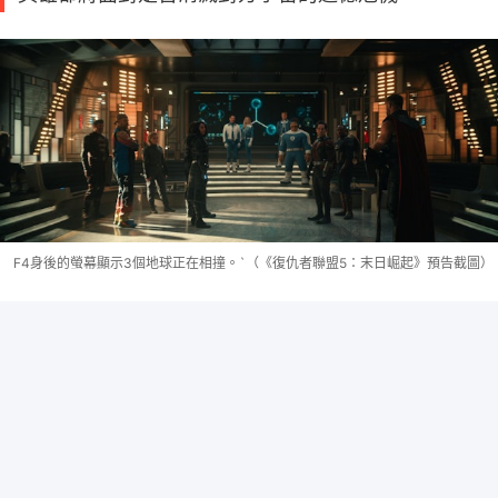
F4身後的螢幕顯示3個地球正在相撞。`（《復仇者聯盟5：末日崛起》預告截圖）