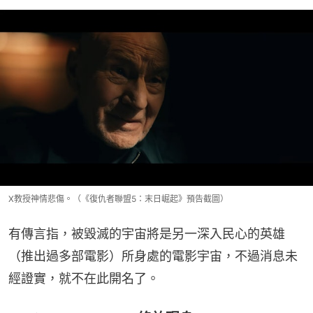
X教授神情悲傷。（《復仇者聯盟5：末日崛起》預告截圖）
有傳言指，被毀滅的宇宙將是另一深入民心的英雄
（推出過多部電影）所身處的電影宇宙，不過消息未
經證實，就不在此開名了。