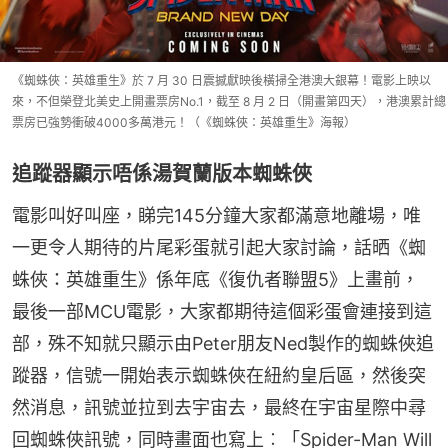
《蜘蛛俠：英雄重生》於 7 月 30 日震撼獻映後橫掃全港澳大銀幕！電影上映以
來，不但榮登北美史上開畫票房No.1，截至 8 月 2 日（開畫第四天），港澳累計總
票房已強勢衝破4000多萬港元！（《蜘蛛俠：英雄重生》海報）
追蹤器顯示唔係湯賀蘭版本蜘蛛俠
電影叫好叫座，睇完145分鐘大家都滿意地離場，唯
一更令人期待的片尾彩蛋就引起大家討論，話晒《蜘
蛛俠：英雄重生》係年底《復仇者聯盟5》上畫前，
最後一部MCU電影，大家都期待這個彩蛋會連接到這
部，殊不知就只顯示由Peter朋友Ned製作的蜘蛛俠追
蹤器，信號一開始表示蜘蛛俠在紐約皇后區，然後突
然消息，訊號並拉到去宇宙去，最終在宇宙星際中尋
回蜘蛛俠訊號，同時畫面也寫上︰「Spider-Man Will 