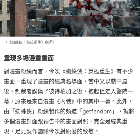
（《蜘蛛俠：英雄重生》劇照）
重現多場漫畫畫面
對漫畫粉絲而言，今次《蜘蛛俠：英雄重生》有不少
畫面，重現了漫畫的經典名場面，當中又以戲中最
後，制裁者誤傷了彼得柏加之後，抱起佢走入醫院一
幕，原來是來自漫畫《內戰》中的其中一幕。此外，
由「蜘蛛俠」粉絲製作的頻道「getfandom」，就將
多個漫畫封面跟預告中的畫面對照，完全是經典重
現，足見製作團隊今次對原著的致敬。