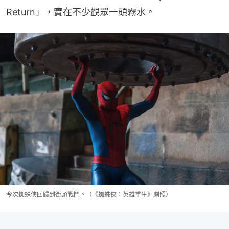
Return」，實在不少觀眾一頭霧水。
今次蜘蛛俠回歸到街頭戰鬥。（《蜘蛛俠：英雄重生》劇照）