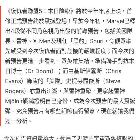
《復仇者聯盟5：末日降臨》將於今年年底上映，首
條正式預告終於震撼登場！早於今年初，Marvel已釋
出4段從不同角色視角出發的前導預告，包括美國隊
長、雷神、X-Men及現任「黑豹」Shuri，令觀眾率
先感受到今次復仇者面對危機的嚴峻程度；而今次的
新預告更進一步看到一眾英雄集結，準備聯手對抗末
日博士（Dr Doom）；而由基斯伊雲斯（Chris
Evans）飾演的「美隊」史提芬羅傑斯（Steve
Rogers）亦重出江湖，與雷神重聚，更拿起雷神
Mjölnir戰鎚證明自己身份，成為今次預告的最大震撼
彈。究竟預告片有哪些細節值得留意？現在就讓我們
逐一分析。
今次預告資訊量極大，動員了現時主宇宙新舊復聯的