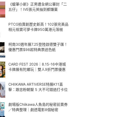
《蠟筆小新》正男遭全網公審封「二
五仔」！IVE張元英抽到都嫌棄
PTCG拍賣創歷史新高！102張完美品
相元祖寶可夢卡牌950萬港元落槌
柯南30週年展7.25登陸啟德雙子匯！
優惠門票$98起特典票送色紙
CARD FEST 2026｜8.15-16中港城
卡牌展有陀螺玩｜雙人9折門票優惠
CHIIKAWA ARTIVERSE特展K11直
擊：跟忠粉朝聖 5 大不可錯過打卡位
劇場版Chiikawa人魚島的秘密前賣券
／特典整理｜劇透電影8個秘密