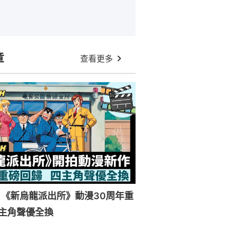
章
查看更多
《新烏龍派出所》動漫30周年重
主角聲優全換