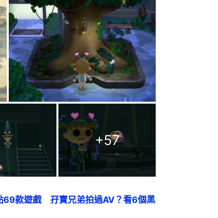
+
57
周年盤點69款遊戲　孖寶兄弟拍過AV？看6個黑