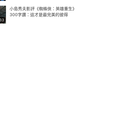
小島秀夫影評《蜘蛛俠：英雄重生》
300字讚：這才是最完美的彼得
:33