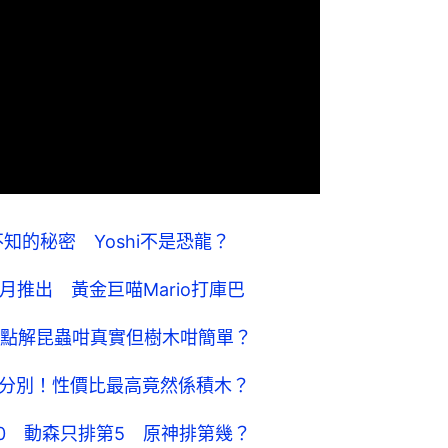
不知的秘密 Yoshi不是恐龍？
月推出 黃金巨喵Mario打庫巴
點解昆蟲咁真實但樹木咁簡單？
有分別！性價比最高竟然係積木？
10 動森只排第5 原神排第幾？