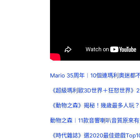
Mario 35周年︱10個連瑪利奧迷都
《超級瑪利歐3D世界＋狂怒世界》2
《動物之森》揭秘！幾歲最多人玩？
動物之森︱11款音響喇叭音質原來
《時代雜誌》選2020最佳遊戲Top