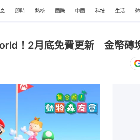
息
即時
熱榜
國際
中國
科技
生活
體
 World！2月底免費更新 金幣
2