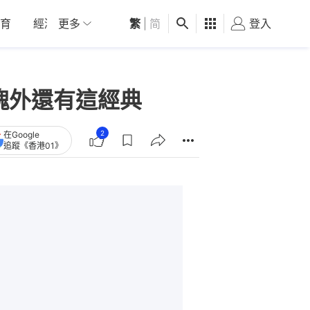
育
經濟
更多
01深圳
繁
觀點
|
简
健康
好食玩飛
登入
女
磚塊外還有這經典
2
在Google
追蹤《香港01》