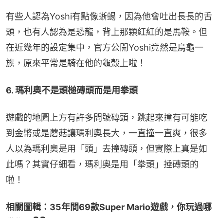
有些人認為Yoshi有點像蜥蜴，因為他會吐出長長的舌
頭，也有人認為是恐龍，背上那顆紅紅的是馬鞍。但
在近幾年的設定集中，官方公開Yoshi竟然是烏龜一
族，原來平常是騎在他的龜殼上啦！
6. 瑪利奧不是頭槌磚頭而是用拳頭
遊戲的地圖上方有許多問號磚頭，跳起來撞有可能吃
到金幣或是蘑菇讓瑪利奧長大，一直撞一直爽，很多
人以為瑪利奧是用「頭」去撞磚頭，但實際上真是如
此嗎？其實仔細看，瑪利奧是用「拳頭」捶磚頭的
啦！
相關圖輯：35年間69款Super Mario遊戲，你玩過哪