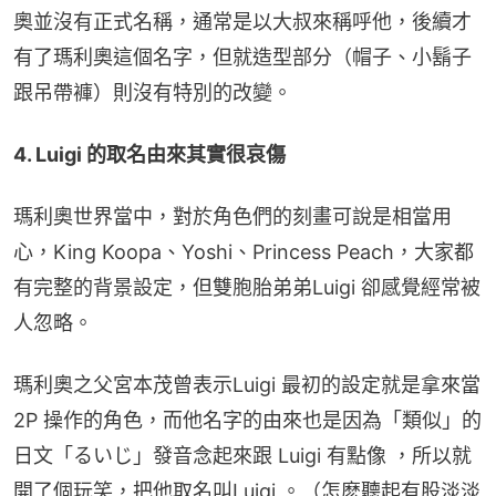
奧並沒有正式名稱，通常是以大叔來稱呼他，後續才
有了瑪利奧這個名字，但就造型部分（帽子、小鬍子
跟吊帶褲）則沒有特別的改變。
4. Luigi 的取名由來其實很哀傷
瑪利奧世界當中，對於角色們的刻畫可說是相當用
心，King Koopa、Yoshi、Princess Peach，大家都
有完整的背景設定，但雙胞胎弟弟Luigi 卻感覺經常被
人忽略。
瑪利奧之父宮本茂曾表示Luigi 最初的設定就是拿來當 
2P 操作的角色，而他名字的由來也是因為「類似」的
日文「るいじ」發音念起來跟 Luigi 有點像 ，所以就
開了個玩笑，把他取名叫Luigi 。（怎麽聽起有股淡淡