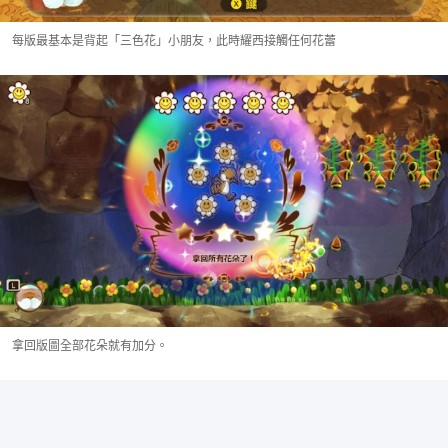
每版最基本是背起「三色花」小朋友，此時耀西接觸任何花蕾
拿回版圖全部花朵就有加分。