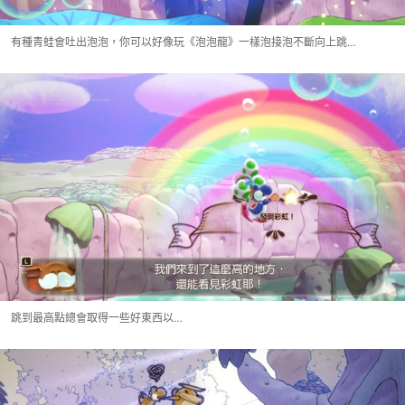
有種青蛙會吐出泡泡，你可以好像玩《泡泡龍》一樣泡接泡不斷向上跳…
跳到最高點總會取得一些好東西以…