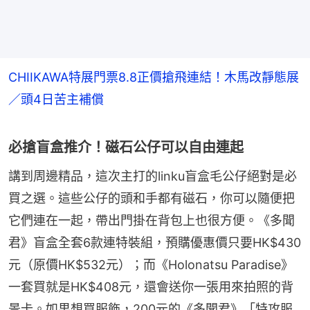
CHIIKAWA特展門票8.8正價搶飛連結！木馬改靜態展
／頭4日苦主補償
必搶盲盒推介！磁石公仔可以自由連起
講到周邊精品，這次主打的linku盲盒毛公仔絕對是必
買之選。這些公仔的頭和手都有磁石，你可以隨便把
它們連在一起，帶出門掛在背包上也很方便。《多聞
君》盲盒全套6款連特裝組，預購優惠價只要HK$430
元（原價HK$532元）；而《Holonatsu Paradise》
一套買就是HK$408元，還會送你一張用來拍照的背
景卡。如果想買服飾，200元的《多聞君》「特攻服