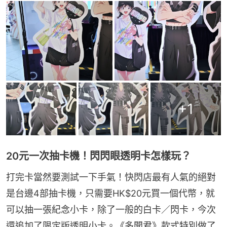
+
1
20元一次抽卡機！閃閃眼透明卡怎樣玩？
打完卡當然要測試一下手氣！快閃店最有人氣的絕對
是台邊4部抽卡機，只需要HK$20元買一個代幣，就
可以抽一張紀念小卡，除了一般的白卡／閃卡，今次
還追加了限定版透明小卡。《多聞君》款式特別做了