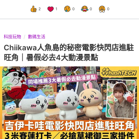
2
1
0
0
0
科技玩物
數碼生活
Chiikawa人魚島的秘密電影快閃店進駐
旺角｜暑假必去4大動漫景點