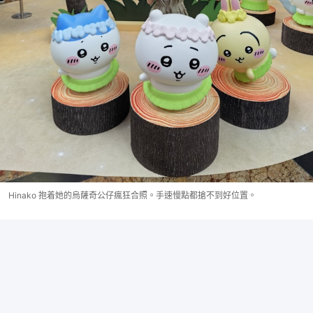
Hinako 抱着她的烏薩奇公仔瘋狂合照。手速慢點都搶不到好位置。