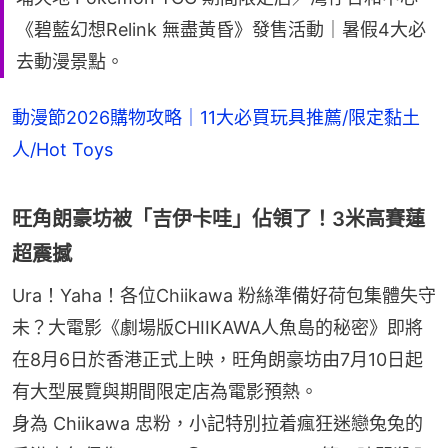
《碧藍幻想Relink 無盡黃昏》發售活動｜暑假4大必
去動漫景點。
動漫節2026購物攻略｜11大必買玩具推薦/限定黏土
人/Hot Toys
旺角朗豪坊被「吉伊卡哇」佔領了！3米高賽蓮
超震撼
Ura！Yaha！各位Chiikawa 粉絲準備好荷包集體失守
未？大電影《劇場版CHIIKAWA人魚島的秘密》即將
在8月6日於香港正式上映，旺角朗豪坊由7月10日起
有大型展覽與期間限定店為電影預熱。
身為 Chiikawa 忠粉，小記特別拉着瘋狂迷戀兔兔的