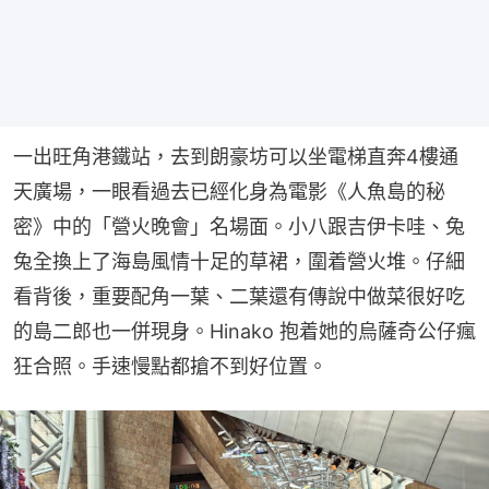
一出旺角港鐵站，去到朗豪坊可以坐電梯直奔4樓通
天廣場，一眼看過去已經化身為電影《人魚島的秘
密》中的「營火晚會」名場面。小八跟吉伊卡哇、兔
兔全換上了海島風情十足的草裙，圍着營火堆。仔細
看背後，重要配角一葉、二葉還有傳說中做菜很好吃
的島二郎也一併現身。Hinako 抱着她的烏薩奇公仔瘋
狂合照。手速慢點都搶不到好位置。