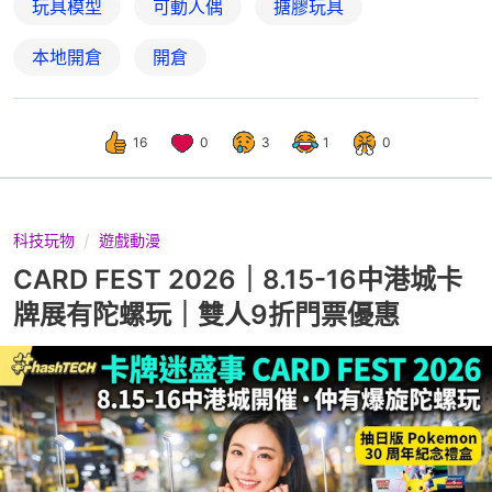
玩具模型
可動人偶
搪膠玩具
本地開倉
開倉
16
0
3
1
0
科技玩物
遊戲動漫
CARD FEST 2026｜8.15-16中港城卡
牌展有陀螺玩｜雙人9折門票優惠