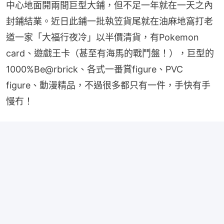
中心地面開兩間巨型大鋪，但不足一年就在一天之內
封鋪結業。近日此鋪一批執笠貨尾就在油麻地窩打老
道一家「大福行夜冷」以半價清貨，有Pokemon 
card、遊戲王卡（甚至有海馬的戰鬥盤！），巨型的
1000%Be@rbrick、各式一番賞figure、PVC 
figure、動漫精品，不過很多都只有一件，手快有手
慢冇！