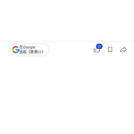
20
在Google
追蹤《香港01》
Pokemon寵物小精靈
週末好去處
香港好去處
01空間
01空間活動平台
動漫多媒體
2
0
0
0
0