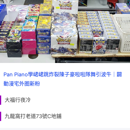
Pan Piano學峮峮跳炸裂陳子豪啦啦隊舞引波牛｜闢
動漫宅外圈新粉
大福行夜冷
九龍窩打老道73號C地鋪