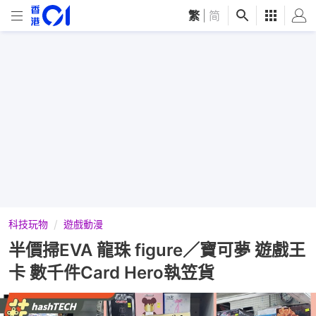
繁
|
简
科技玩物
遊戲動漫
半價掃EVA 龍珠 figure／寶可夢 遊戲王
卡 數千件Card Hero執笠貨