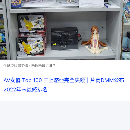
性感亞絲娜半價，唔係唔帶走呀？
AV女優 Top 100 三上悠亞完全失蹤｜片商DMM公布
2022年末最終排名