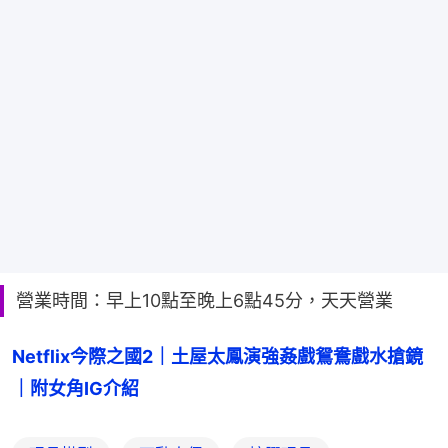
營業時間：早上10點至晚上6點45分，天天營業
Netflix今際之國2｜土屋太鳳演強姦戲鴛鴦戲水搶鏡
｜附女角IG介紹