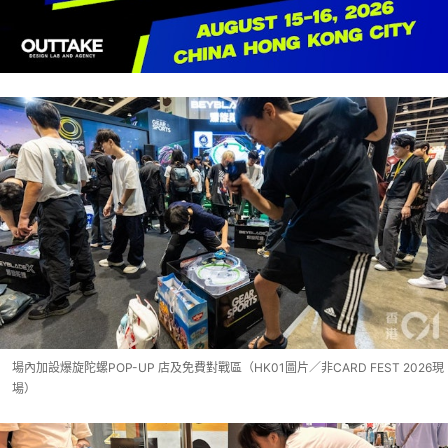
場內加設爆旋陀螺POP-UP 店及免費對戰區（HK01圖片／非CARD FEST 2026現
場）