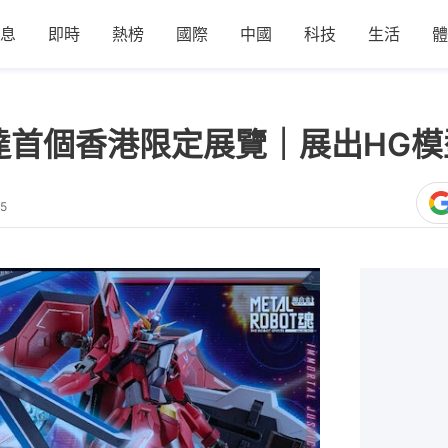
息
即時
熱榜
國際
中國
科技
生活
體
m 高達首個香港限定展覽｜展出HG模型
15