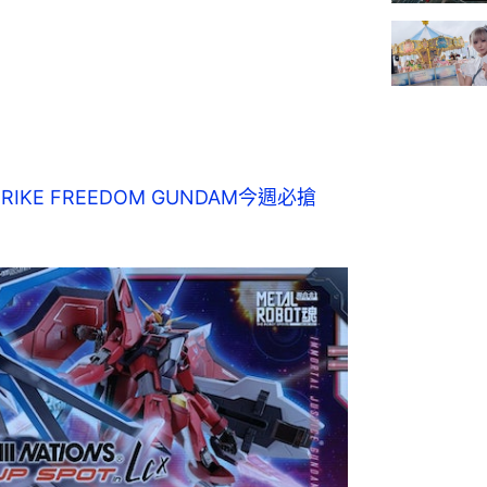
TRIKE FREEDOM GUNDAM今週必搶