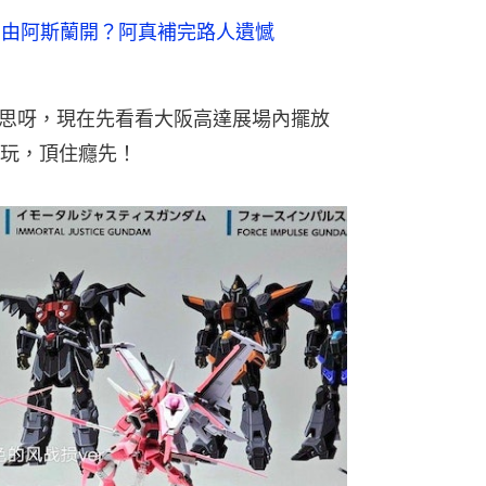
達真的由阿斯蘭開？阿真補完路人遺憾
意思呀，現在先看看大阪高達展場內擺放
食玩，頂住癮先！