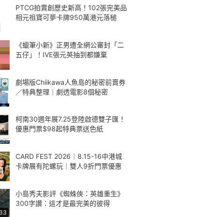
PTCG拍賣創歷史新高！102張完美品
相元祖寶可夢卡牌950萬港元落槌
《蠟筆小新》正男遭全網公審封「二
五仔」！IVE張元英抽到都嫌棄
劇場版Chiikawa人魚島的秘密前賣券
／特典整理｜劇透電影8個秘密
柯南30週年展7.25登陸啟德雙子匯！
優惠門票$98起特典票送色紙
CARD FEST 2026｜8.15-16中港城
卡牌展有陀螺玩｜雙人9折門票優惠
小島秀夫影評《蜘蛛俠：英雄重生》
300字讚：這才是最完美的彼得
:33