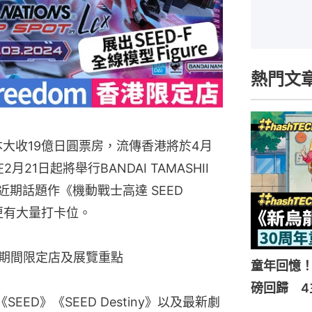
熱門文
在日本大收19億日圓票房，流傳香港將於4月
月21日起將舉行BANDAI TAMASHII
展出近期話題作《機動戰士高達 SEED
體，更有大量打卡位。
 LCX」期間限定店及展覽重點
童年回憶！
磅回歸 4
ED》《SEED Destiny》以及最新劇