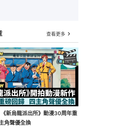
章
查看更多
《新烏龍派出所》動漫30周年重
主角聲優全換