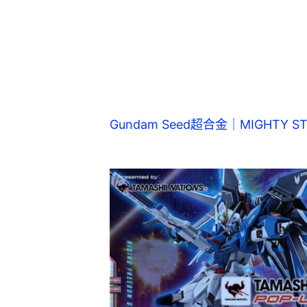
Gundam Seed超合金｜MIGHTY S