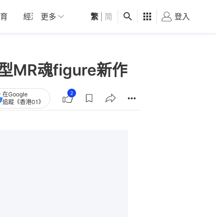
育
經濟
更多
01深圳
繁
觀點
|
简
健康
好食玩飛
登入
女
MR魂figure新作
2
在Google
追蹤《香港01》