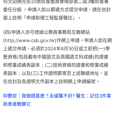
何文田佛光街33號房屋委員會總部第二座3樓房屋署
委任分組 。申請人如以郵遞方式提交申請，請在信封
面上註明「申請助理工程監督職位」。
(四)申請人亦可透過公務員事務局互聯網站
(http://www.csb.gov.hk)作網上申請。申請人如在網
上遞交申請，必須於2024年8月30日或之前把(一)學
歷資格(包括載有中國語文及英國語文科成績)的證書
和修業成績表副本﹔(二)技術資格的證書和修業成績
表副本﹔以及(三)工作證明郵寄至上述聯絡地址，並
在信封及各證明文件副本上註明網上申請編號。
抑鬱症｜我做錯甚麼？永遠醫不好? 醫生：記住3件事
助患者戰勝它