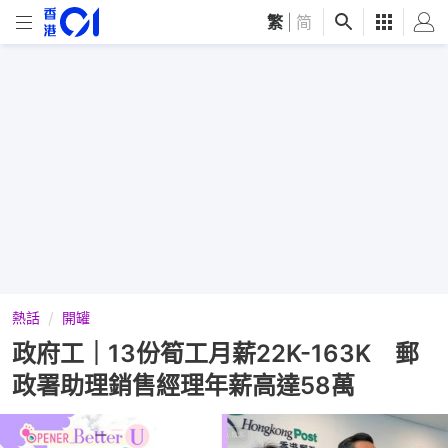
繁
|
简
熱話
開罐
政府工｜13份筍工月薪22K-163K 郵
政署助理銷售經理年薪高達58萬