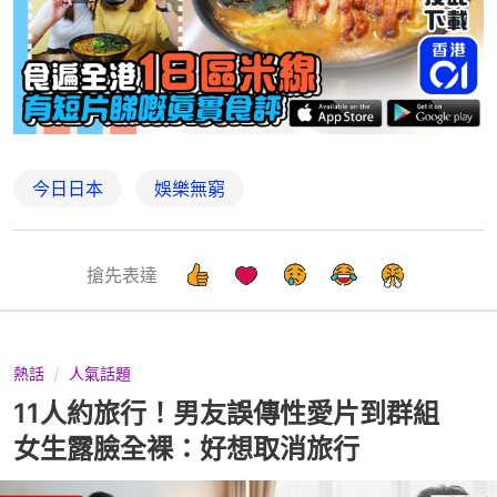
今日日本
娛樂無窮
搶先表達
熱話
人氣話題
11人約旅行！男友誤傳性愛片到群組
女生露臉全裸：好想取消旅行