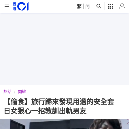
繁
|
简
熱話
開罐
【偷食】旅行歸來發現用過的安全套
日女狠心一招教訓出軌男友