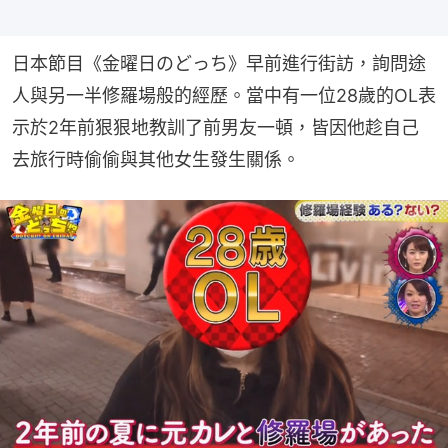
日本節目《金曜日のどっち》早前進行街訪，詢問途
人與另一半修羅場般的經歷。當中有一位28歲的OL表
示於2年前狠狠地教訓了前男友一頓，皆因他趁自己
去旅行時偷偷與其他女生發生關係。