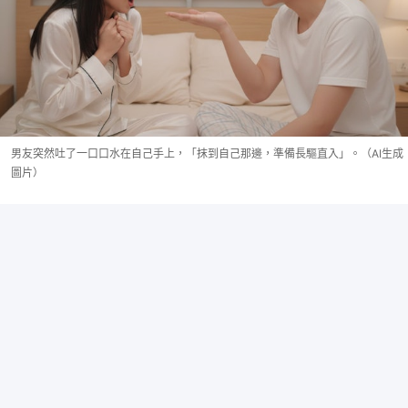
男友突然吐了一口口水在自己手上，「抹到自己那邊，準備長驅直入」。（AI生成
圖片）