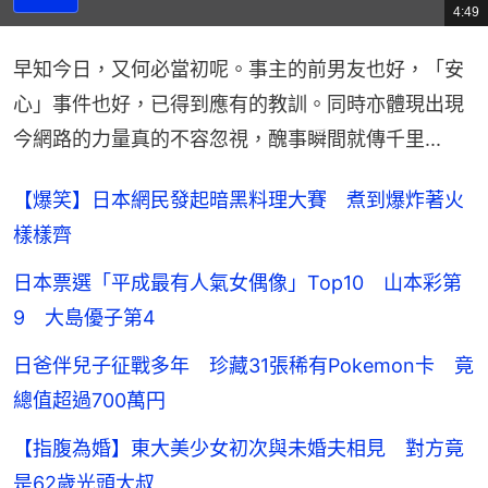
放
4:49
總
影
共
片
時
間
早知今日，又何必當初呢。事主的前男友也好，「安
心」事件也好，已得到應有的教訓。同時亦體現出現
今網路的力量真的不容忽視，醜事瞬間就傳千里...
【爆笑】日本網民發起暗黑料理大賽 煮到爆炸著火
樣樣齊
日本票選「平成最有人氣女偶像」Top10 山本彩第
9 大島優子第4
日爸伴兒子征戰多年 珍藏31張稀有Pokemon卡 竟
總值超過700萬円
【指腹為婚】東大美少女初次與未婚夫相見 對方竟
是62歲光頭大叔