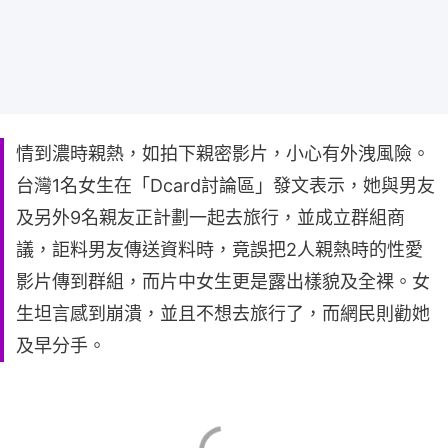
情到濃時親熱，如拍下親密影片，小心有外洩風險。
台灣1名女生在「Dcard討論區」發文表示，她與男友
及另外9名親友正計劃一起去旅行，並成立群組商
議，詎料男友傳送資料時，竟誤把2人親熱時的性愛
影片傳到群組，而片中女生更是露出樣貌及全裸。女
生坦言感到崩潰，並且不想去旅行了，而網民則勸她
及早分手。