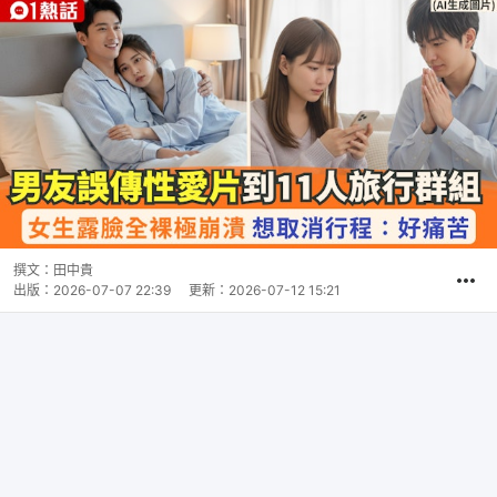
撰文：
田中貴
出版：
2026-07-07 22:39
更新：
2026-07-12 15:21