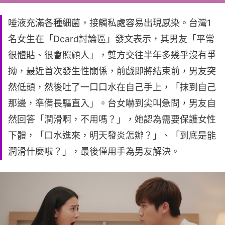
唾液充滿各種細菌，接觸私處容易出現感染。台灣1
名女生在「Dcard討論區」發文表示，其男友「平常
很體貼、很會照顧人」，雙方交往半年多幾乎沒有爭
拗，最近首次發生性關係，前戲即將結束前，男友突
然低頭，然後吐了一口口水在自己手上，「抹到自己
那邊，準備長驅直入」。台女嚇到尖叫急問，男友自
然回答「潤滑啊，不用嗎？」，她認為需要保護女性
下體，「口水進來，明天發炎怎辦？」、「到底是能
潤滑什麼啦？」，最後僅用手為男友解決。