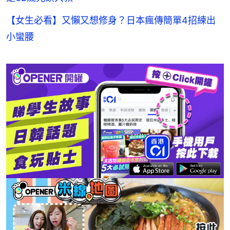
【女生必看】又懶又想修身？日本瘋傳簡單4招練出
小蠻腰