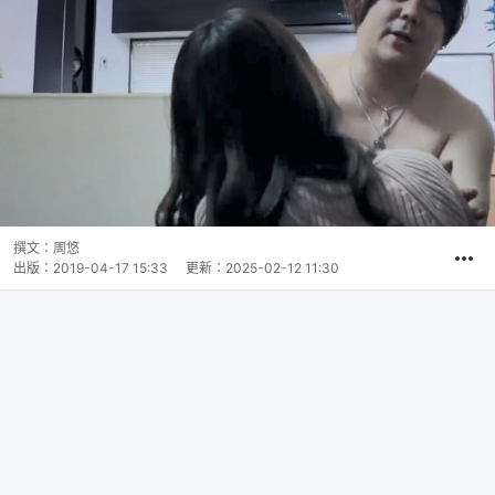
撰文：
周悠
出版：
2019-04-17 15:33
更新：
2025-02-12 11:30