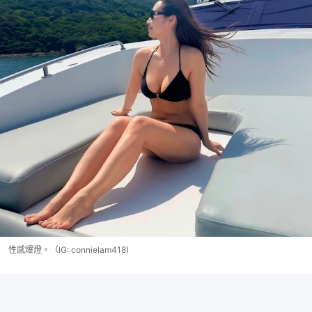
性感爆燈。（IG: connielam418)