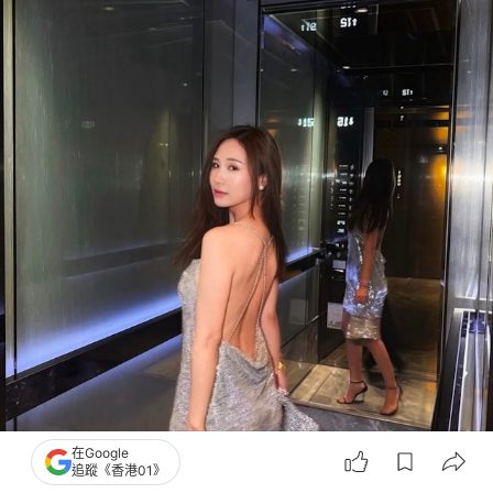
在Google
追蹤《香港01》