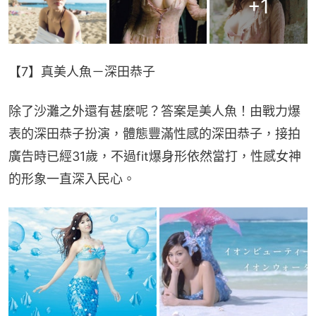
+
1
【7】真美人魚－深田恭子
除了沙灘之外還有甚麼呢？答案是美人魚！由戰力爆
表的深田恭子扮演，體態豐滿性感的深田恭子，接拍
廣告時已經31歲，不過fit爆身形依然當打，性感女神
的形象一直深入民心。