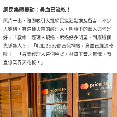
網民集體暴動：鼻血已流乾！
照片一出，隨即吸引大批網民瘋狂點讚及留言。不少
人笑稱，有這樣火辣的經理人，叫旗下的藝人如何是
好：「救命！經理人靚過、索過好多明星，到底邊個
先係藝人？」「呢個Body簡直係神級，鼻血已經流乾
啦！」「最美經理人這個稱號，林寶玉當之無愧，簡
直係業界天花板！」