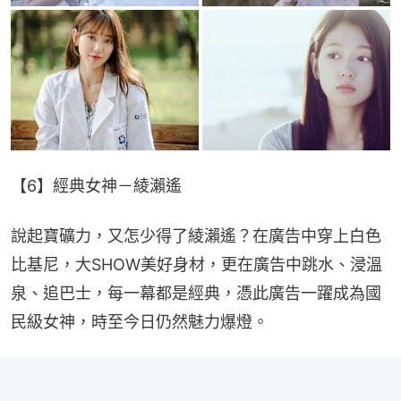
【6】經典女神－綾瀨遙
說起寶礦力，又怎少得了綾瀨遙？在廣告中穿上白色
比基尼，大SHOW美好身材，更在廣告中跳水、浸溫
泉、追巴士，每一幕都是經典，憑此廣告一躍成為國
民級女神，時至今日仍然魅力爆燈。