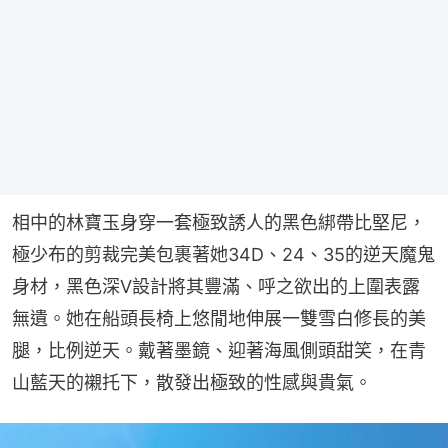
相中的林寶玉身穿一套極致誘人的黑色綁帶比堅尼，
極少布的剪裁完美包裹著她34D、24、35的逆天魔鬼
身材，黑色深V設計將其豐滿、呼之欲出的上圍表露
無遺。她在船頭長椅上悠閒地伸展一雙雪白修長的美
腿，比例逆天。戴著墨鏡、迎著海風側頭甜笑，在青
山藍天的襯托下，散發出極致的性感與貴氣。