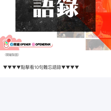
（開罐製圖）
▼▼▼▼點擊看10句難忘語錄▼▼▼▼