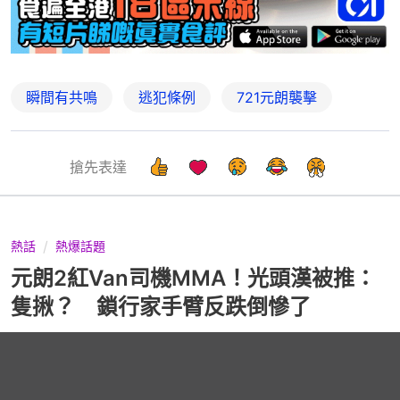
瞬間有共鳴
逃犯條例
721元朗襲擊
搶先表達
熱話
熱爆話題
元朗2紅Van司機MMA！光頭漢被推：
隻揪？ 鎖行家手臂反跌倒慘了