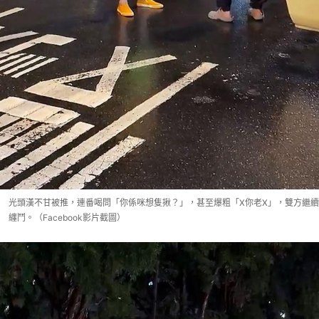
光頭漢不甘被推，連番喝問「你係咪想隻揪？」，甚至爆粗「X你老X」，雙方繼續
纏鬥。（Facebook影片截圖）