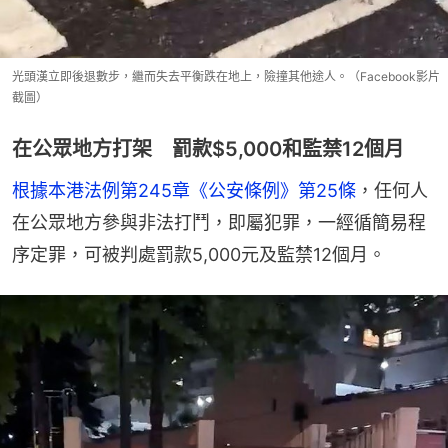
光頭漢立即後退數步，繼而失去平衡跌在地上，險撞其他途人。（Facebook影片
截圖）
在公眾地方打架 罰款$5,000和監禁12個月
根據本港法例第245章《公安條例》第25條
，任何人
在公眾地方參與非法打鬥，即屬犯罪，一經循簡易程
序定罪，可被判處罰款5,000元及監禁12個月。