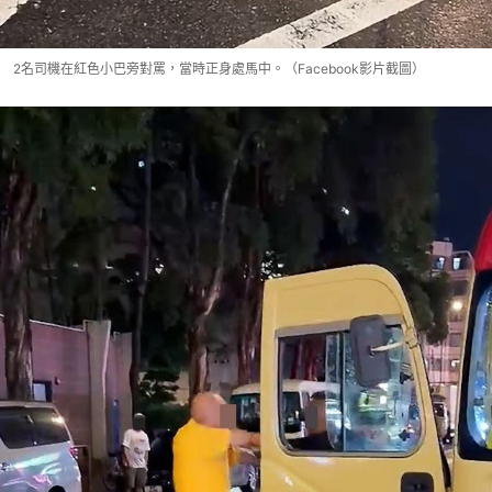
2名司機在紅色小巴旁對罵，當時正身處馬中。（Facebook影片截圖）