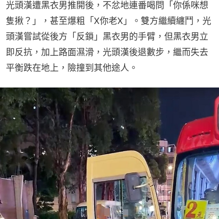
光頭漢遭黑衣男推開後，不忿地連番喝問「你係咪想
隻揪？」，甚至爆粗「X你老X」。雙方繼續纏鬥，光
頭漢嘗試從後方「反鎖」黑衣男的手臂，但黑衣男立
即反抗，加上路面濕滑，光頭漢後退數步，繼而失去
平衡跌在地上，險撞到其他途人。