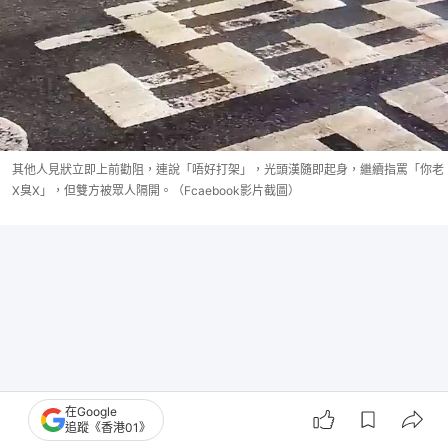
其他人見狀立即上前勸阻，連說「唔好打架」，光頭漢隨即起身，繼續指罵「你老
X臭X」，但雙方被眾人隔開。（Fcaebook影片截圖）
在Google
追蹤《香港01》