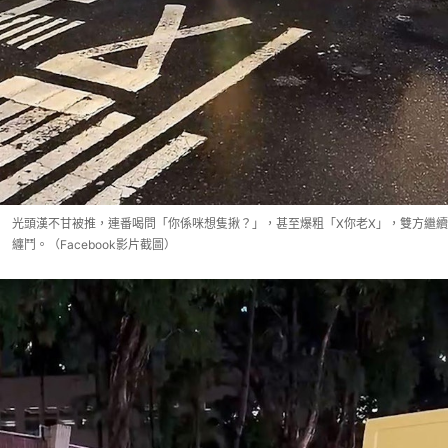
光頭漢不甘被推，連番喝問「你係咪想隻揪？」，甚至爆粗「X你老X」，雙方繼續
纏鬥。（Facebook影片截圖）