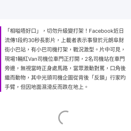
「相嗌唔好口」，切勿升級變打架！Facebook近日
流傳1段約30秒長影片，上載者表示事發於元朗阜財
街小巴站，有小巴司機打架，戰況激型。片中可見，
現場1輛紅Van司機位車門正打開，2名司機站在車門
旁邊，無視當時正身處馬路，當眾激動對罵，口角後
繼而動物，其中光頭司機企圖從背後「反鎖」行家旳
手臂，但因地面濕滑反而跌在地上。