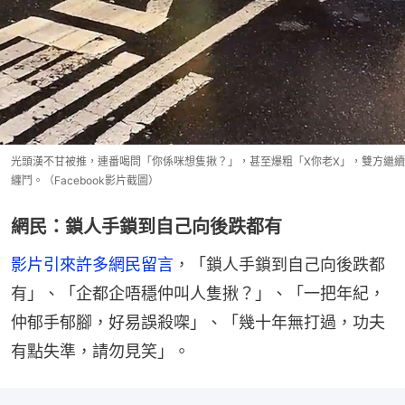
光頭漢不甘被推，連番喝問「你係咪想隻揪？」，甚至爆粗「X你老X」，雙方繼續
纏鬥。（Facebook影片截圖）
網民：鎖人手鎖到自己向後跌都有
影片引來許多網民留言
，「鎖人手鎖到自己向後跌都
有」、「企都企唔穩仲叫人隻揪？」、「一把年紀，
仲郁手郁腳，好易誤殺㗎」、「幾十年無打過，功夫
有點失準，請勿見笑」。