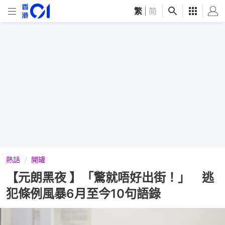
繁
|
简
熱話
開罐
【元朗黑夜 】「驚就唔好出街！」 逃
犯條例風暴6月至今10句語錄