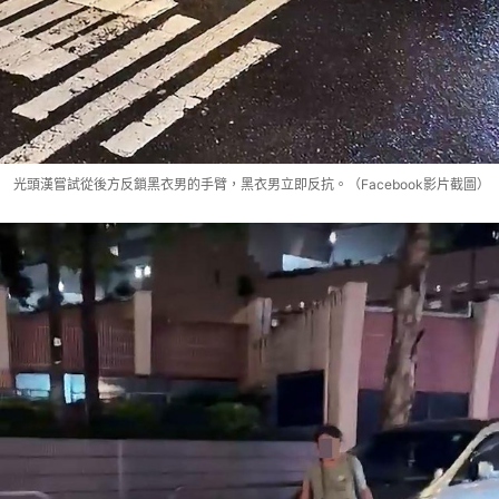
光頭漢嘗試從後方反鎖黑衣男的手臂，黑衣男立即反抗。（Facebook影片截圖）