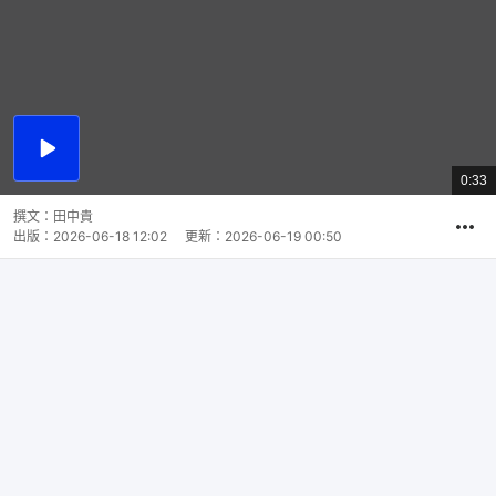
播
放
0:33
總
影
共
片
時
撰文：
田中貴
間
出版：
2026-06-18 12:02
更新：
2026-06-19 00:50