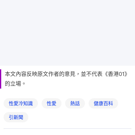
本文內容反映原文作者的意見，並不代表《香港01》
的立場。
性愛冷知識
性愛
熱話
健康百科
引新聞