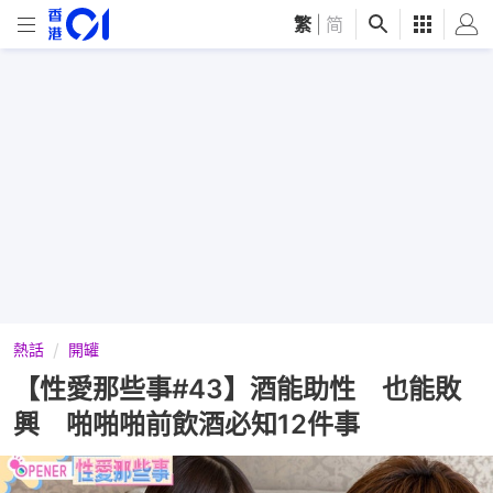
繁
|
简
熱話
開罐
【性愛那些事#43】酒能助性 也能敗
興 啪啪啪前飲酒必知12件事