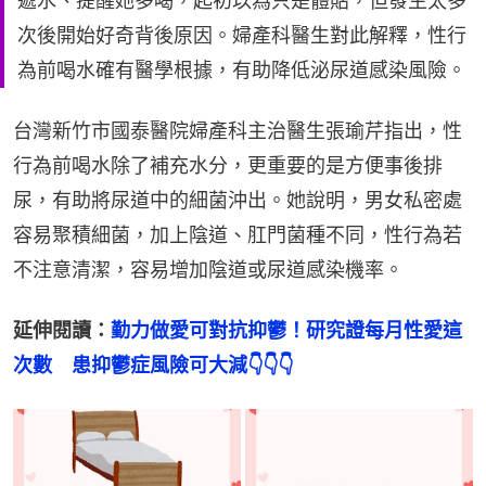
遞水、提醒她多喝，起初以為只是體貼，但發生太多
次後開始好奇背後原因。婦產科醫生對此解釋，性行
為前喝水確有醫學根據，有助降低泌尿道感染風險。
台灣新竹市國泰醫院婦產科主治醫生張瑜芹指出，性
行為前喝水除了補充水分，更重要的是方便事後排
尿，有助將尿道中的細菌沖出。她說明，男女私密處
容易聚積細菌，加上陰道、肛門菌種不同，性行為若
不注意清潔，容易增加陰道或尿道感染機率。
延伸閱讀：
勤力做愛可對抗抑鬱！研究證每月性愛這
次數　患抑鬱症風險可大減👇👇👇