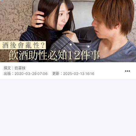
撰文：
奶茶妹
出版：
2020-03-29 07:06
更新：
2025-02-13 16:16