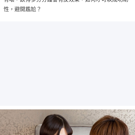
性，避開尷尬？