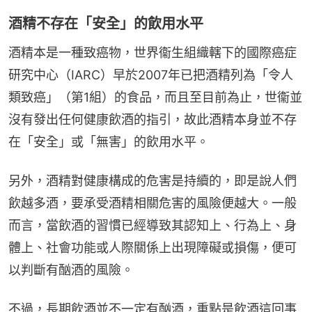
酒精不存在「安全」的飲用水平
酒精本是一種致癌物，世界衞生組織轄下的國際癌症
研究中心（IARC）早於2007年已把酒精列為「令人
類致癌」（第1組）的食品，而且至目前為止，世衞並
沒有發出任何健康飲酒的指引，故此酒精本身並不存
在「安全」或「無害」的飲用水平。
另外，酒精對健康構成的危害是持續的，即是說人們
飲越多酒，要承受酒精相關危害的風險便越大。一般
而言，當飲酒的習慣已經導致其認知上、行為上、身
體上、社會功能或人際關係上出現障礙或損傷，便可
以判斷有酗酒的風險。
不過，長期飲酒並不一定有酗酒，重點是飲酒這回事