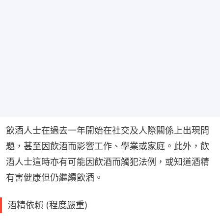
飲酒人士在過去一年開始在社交及人際關係上出現問
題，甚至因飲酒而影響工作、學業或家庭。此外，飲
酒人士這時亦有可能因飲酒而觸犯法例，或知道酒精
有害健康但仍繼續飲酒。
酒精依賴 (程度嚴重)