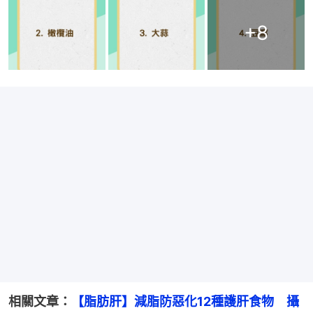
+
8
相關文章：
【脂肪肝】減脂防惡化12種護肝食物　攝