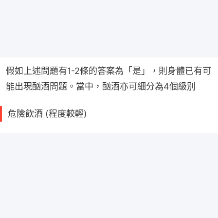
假如上述問題有1-2條的答案為「是」，則身體已有可
能出現酗酒問題。當中，酗酒亦可細分為4個級別
危險飲酒 (程度較輕)