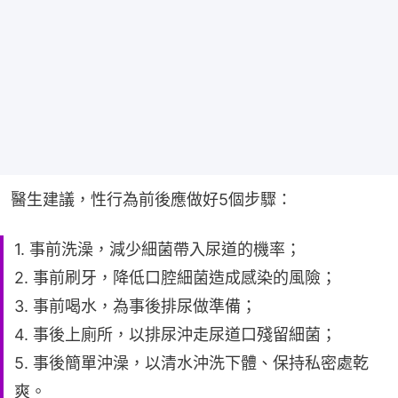
醫生建議，性行為前後應做好5個步驟：
1. 事前洗澡，減少細菌帶入尿道的機率；
2. 事前刷牙，降低口腔細菌造成感染的風險；
3. 事前喝水，為事後排尿做準備；
4. 事後上廁所，以排尿沖走尿道口殘留細菌；
5. 事後簡單沖澡，以清水沖洗下體、保持私密處乾
爽。