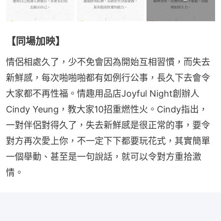
【同場加映】
情侶相處久了，少不免會因為開始互相習慣，而失去
新鮮感，每次啪啪啪都有如例行公事，長久下去會令
大家都不再性福。情趣用品店Joyful Night創辦人
Cindy Yeung，教大家10招重燃性火。Cindy指出，
一對伴侶對得久了，失去新鮮感是很正常的事，要令
對方再次愛上你，不一定下下都要玩花式，其實簡單
一個舉動、甚至是一句說話，就可以令對方重拾激
情。