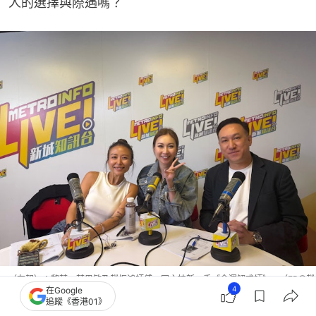
人的選擇與際遇嗎？
（左起）：黎莉、莊思敏及趙振鴻師傅一同主持新一季《命運解惑師》。（FB@趙
4
在Google
振鴻Master Chiu）
追蹤《香港01》