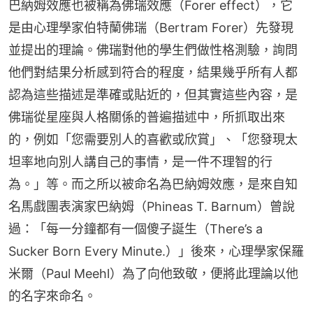
巴納姆效應也被稱為佛瑞效應（Forer effect），它
是由心理學家伯特蘭佛瑞（Bertram Forer）先發現
並提出的理論。佛瑞對他的學生們做性格測驗，詢問
他們對結果分析感到符合的程度，結果幾乎所有人都
認為這些描述是準確或貼近的，但其實這些內容，是
佛瑞從星座與人格關係的普遍描述中，所抓取出來
的，例如「您需要別人的喜歡或欣賞」、「您發現太
坦率地向別人講自己的事情，是一件不理智的行
為。」等。而之所以被命名為巴納姆效應，是來自知
名馬戲團表演家巴納姆（Phineas T. Barnum）曾說
過：「每一分鐘都有一個傻子誕生（There’s a 
Sucker Born Every Minute.）」後來，心理學家保羅
米爾（Paul Meehl）為了向他致敬，便將此理論以他
的名字來命名。