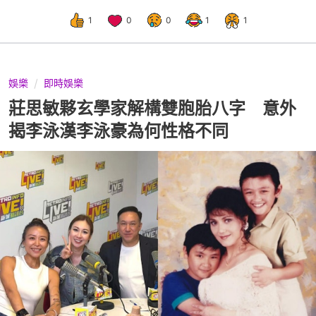
1
0
0
1
1
娛樂
即時娛樂
莊思敏夥玄學家解構雙胞胎八字 意外
揭李泳漢李泳豪為何性格不同