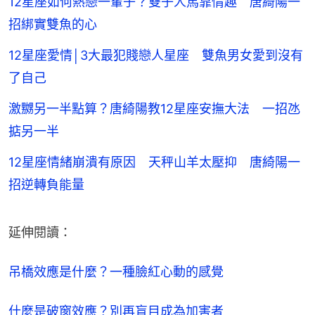
12星座如何熱戀一輩子？雙子人馬靠情趣 唐綺陽一
招綁實雙魚的心
12星座愛情│3大最犯賤戀人星座 雙魚男女愛到沒有
了自己
激嬲另一半點算？唐綺陽教12星座安撫大法 一招氹
掂另一半
12星座情緒崩潰有原因 天秤山羊太壓抑 唐綺陽一
招逆轉負能量
延伸閱讀：
吊橋效應是什麼？一種臉紅心動的感覺
什麼是破窗效應？別再盲目成為加害者