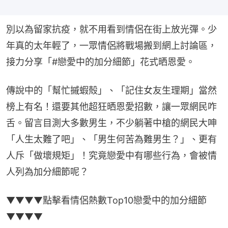
別以為留家抗疫，就不用看到情侶在街上放光彈。少
年真的太年輕了，一眾情侶將戰場搬到網上討論區，
接力分享「#戀愛中的加分細節」花式晒恩愛。
傳說中的「幫忙摵蝦殻」、「記住女友生理期」當然
榜上有名！還要其他超狂晒恩愛招數，讓一眾網民咋
舌。留言目測大多數男生，不少躺著中槍的網民大呻
「人生太難了吧」、「男生何苦為難男生？」、更有
人斥「做壞規矩」！究竟戀愛中有哪些行為，會被情
人列為加分細節呢？
▼▼▼▼點擊看情侶熱數Top10戀愛中的加分細節
▼▼▼▼