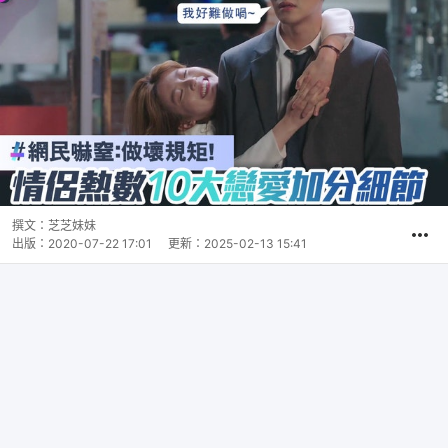
撰文：
芝芝妹妹
出版：
2020-07-22 17:01
更新：
2025-02-13 15:41