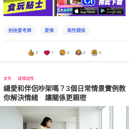
拍拖要考牌
愛情
兩性關係
2
1
0
2
0
女生
談情說性
總愛和伴侶吵架嗎？3個日常情景實例教
你解決情緒 讓關係更親密