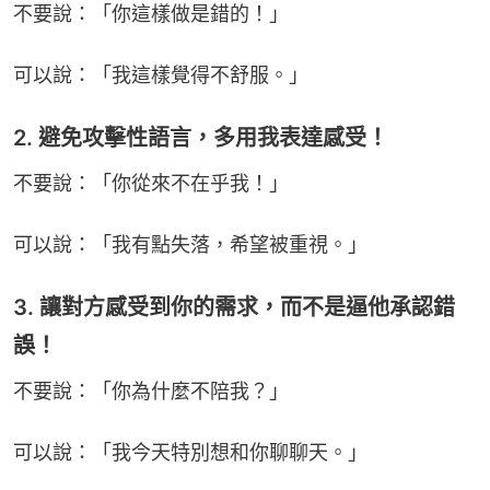
不要說：「你這樣做是錯的！」
可以說：「我這樣覺得不舒服。」
2. 避免攻擊性語言，多用我表達感受！
不要說：「你從來不在乎我！」
可以說：「我有點失落，希望被重視。」
3. 讓對方感受到你的需求，而不是逼他承認錯
誤！
不要說：「你為什麼不陪我？」
可以說：「我今天特別想和你聊聊天。」