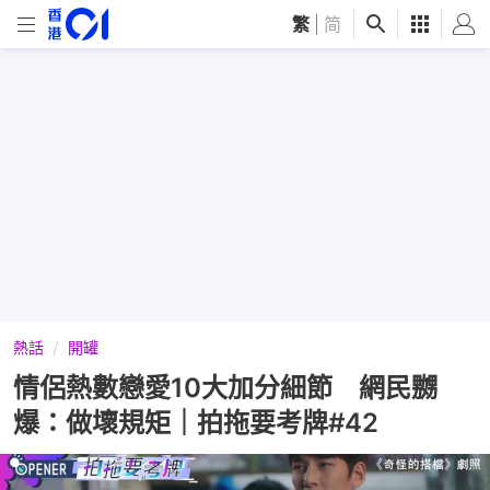
繁
|
简
熱話
開罐
情侶熱數戀愛10大加分細節 網民嬲
爆：做壞規矩｜拍拖要考牌#42