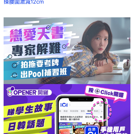
操腰圍激減12cm