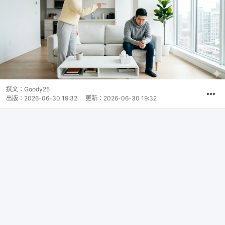
撰文：
Goody25
出版：
2026-06-30 19:32
更新：
2026-06-30 19:32