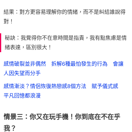
結果：對方更容易理解你的情緒，而不是糾結誰說得
對！
秘訣：我覺得你不在意時間是指責，我有點焦慮是情
緒表達，區別很大！
感情破裂並非偶然 拆解6種最怕發生的行為 會讓
人因失望而分手
感情漸淡？情侶恢復熱戀感8個方法 賦予儀式感
平凡回憶都浪漫
情景三：你又在玩手機！你到底在不在乎
我？