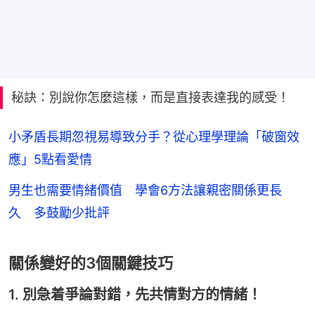
秘訣：別說你怎麼這樣，而是直接表達我的感受！
小矛盾長期忽視易導致分手？從心理學理論「破窗效
應」5點看愛情
男生也需要情緒價值 學會6方法讓親密關係更長
久 多鼓勵少批評
關係變好的3個關鍵技巧
1. 別急着爭論對錯，先共情對方的情緒！