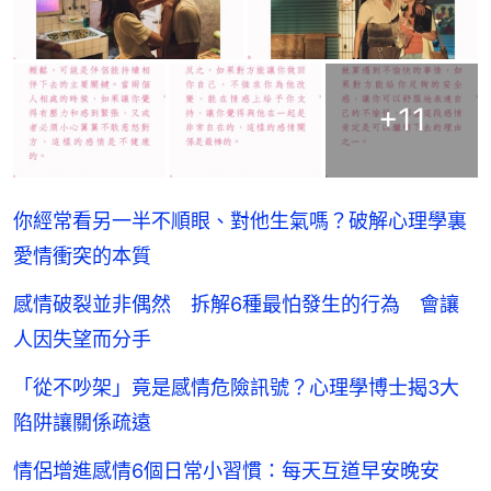
+
11
你經常看另一半不順眼、對他生氣嗎？破解心理學裏
愛情衝突的本質
感情破裂並非偶然 拆解6種最怕發生的行為 會讓
人因失望而分手
「從不吵架」竟是感情危險訊號？心理學博士揭3大
陷阱讓關係疏遠
情侶增進感情6個日常小習慣：每天互道早安晚安