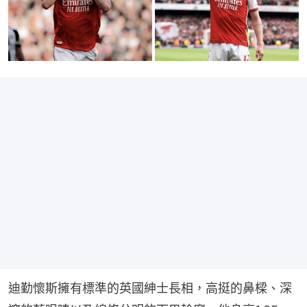
迪勤懷斯擁有標準的英國紳士長相，高挺的鼻樑、深