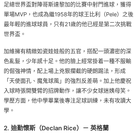
足總世界盃對陣哥斯達黎加的比賽中射門進球，獲得
單場MVP，也成為繼1958年的球王比利（Pele）之後
最年輕的進球球員，只有21歲的他已經是第二次挑戰
世界盃。
加維擁有精緻如瓷娃娃般的五官，搭配一頭濃密的深
色亂髮，少年感十足。他的臉上經常掛着一種不服輸
的倔強神情，配上場上兇狠攔截的硬朗踢法，形成
「天使面孔、魔鬼球風」的強烈反差萌。加上他慶祝
入球時張開雙臂的招牌動作，讓不少女球迷姨母笑。
學歷方面，他中學畢業後專注足球訓練，未有攻讀大
學。
2. 迪勤懷斯（Declan Rice）－ 英格蘭