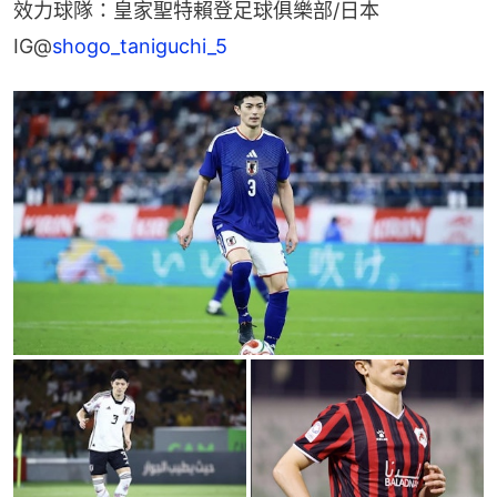
效力球隊：皇家聖特賴登足球俱樂部/日本
IG@
shogo_taniguchi_5