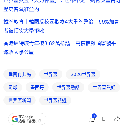
世界盃獎盃「大力神盃」誰也帶不走 揭秘獎盃傳奇
歷史曾藏鞋盒內
鐵拳教育｜韓國反校園欺凌4大重拳整治 99%加害
者被頂尖大學拒收
香港尼特族青年破3.62萬惹議 高樓價難頂寧躺平
減收入爭公屋
瞬間有共鳴
世界盃
2026世界盃
足球
墨西哥
世界盃熱話
世界盃熱話
世界盃新聞
世界盃花邊
3
在Google
追蹤《香港01》
2
0
1
0
0