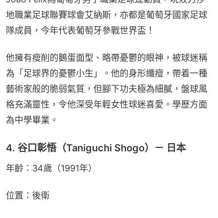
地職業足球聯賽球會艾納斯，亦都是葡萄牙國家足球
隊成員，今年代表葡萄牙參戰世界盃！
他擁有瘦削的鵝蛋面型、略帶憂鬱的眼神，被球迷稱
為「足球界的憂鬱小生」。他的身形纖瘦，帶着一種
藝術家般的脆弱氣質，但腳下功夫極為細膩，盤球風
格充滿靈性，令他深受年輕女性球迷喜愛。學歷方面
為中學畢業。
4. 谷口彰悟（Taniguchi Shogo）－ 日本
年齡：34歲（1991年）
位置：後衛