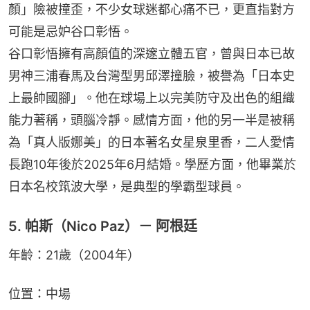
顏」險被撞歪，不少女球迷都心痛不已，更直指對方
可能是忌妒谷口彰悟。
谷口彰悟擁有高顏值的深邃立體五官，曾與日本已故
男神三浦春馬及台灣型男邱澤撞臉，被譽為「日本史
上最帥國腳」。他在球場上以完美防守及出色的組織
能力著稱，頭腦冷靜。感情方面，他的另一半是被稱
為「真人版娜美」的日本著名女星泉里香，二人愛情
長跑10年後於2025年6月結婚。學歷方面，他畢業於
日本名校筑波大學，是典型的學霸型球員。
5. 帕斯（Nico Paz）－ 阿根廷
年齡：21歲（2004年）
位置：中場