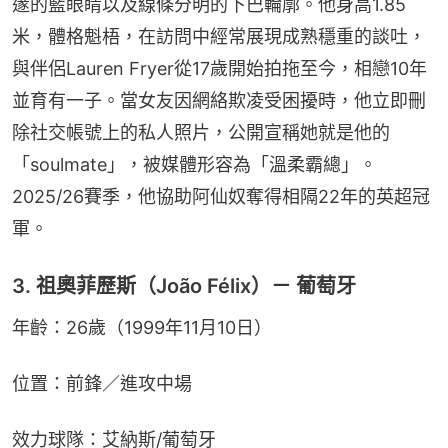
邃的藍眼睛以及線條分明的下巴輪廓。他身高1.85
米，體格魁梧，在訪問中經常展現成熟穩重的談吐，
與伴侶Lauren Fryer從17歲開始拍拖至今，相戀10年
並育有一子。當女友因網絡欺凌受困擾時，他立即刪
除社交帳號上的私人照片，公開宣稱她就是他的
「soulmate」，被媒體形容為「溫柔霸總」。
2025/26賽季，他協助阿仙奴奪得相隔22年的英超冠
軍。
3. 祖奧菲歷斯（João Félix）－ 葡萄牙
年齡：26歲（1999年11月10日）
位置：前鋒／進攻中場
效力球隊：艾納斯/葡萄牙