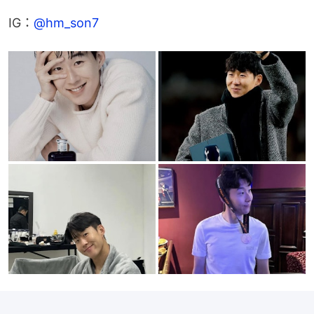
IG：
@hm_son7