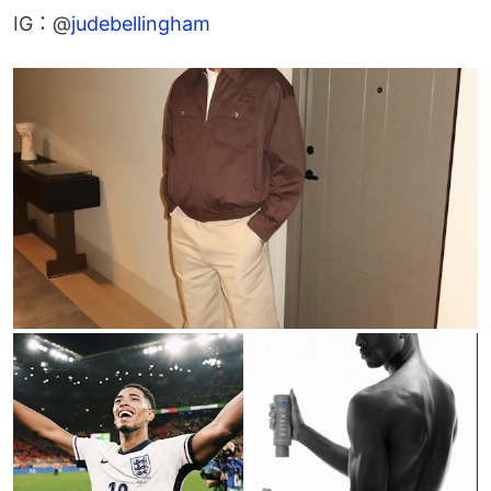
IG：@
judebellingham