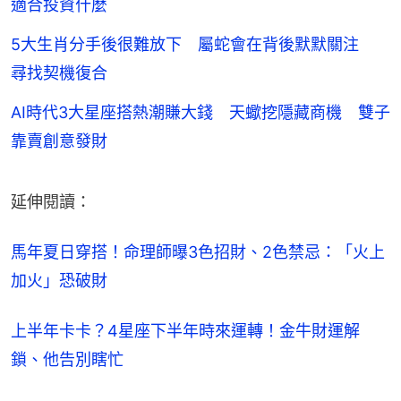
適合投資什麼
5大生肖分手後很難放下 屬蛇會在背後默默關注
尋找契機復合
AI時代3大星座搭熱潮賺大錢 天蠍挖隱藏商機 雙子
靠賣創意發財
延伸閱讀：
馬年夏日穿搭！命理師曝3色招財、2色禁忌：「火上
加火」恐破財
上半年卡卡？4星座下半年時來運轉！金牛財運解
鎖、他告別瞎忙