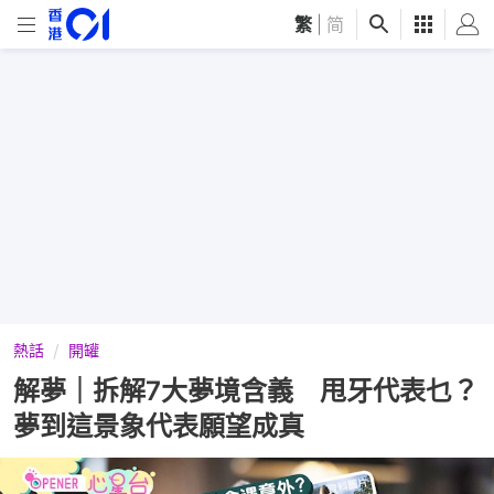
繁
|
简
熱話
開罐
解夢｜拆解7大夢境含義 甩牙代表乜？
夢到這景象代表願望成真