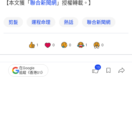
【本文獲「
聯合新聞網
」授權轉載。】
剪髮
運程命理
熱話
聯合新聞網
1
0
0
1
0
13
在Google
熱話
開罐
追蹤《香港01》
夢見考試失敗、墜落、喪親預示甚麼？
解析12種常見噩夢及應對方法