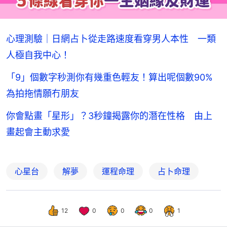
心理測驗｜日網占卜從走路速度看穿男人本性 一類
人極自我中心！
「9」個數字秒測你有幾重色輕友！算出呢個數90%
為拍拖情願冇朋友
你會點畫「星形」？3秒鐘揭露你的潛在性格 由上
畫起會主動求愛
心星台
解夢
運程命理
占卜命理
12
0
0
0
1