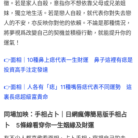
徵。若是家人自殺，意指你不想依靠父母或兄弟姐
妹，獨立地生活。若是戀人自殺，就代表你對失去戀
人的不安，亦反映你對他的依賴。不論是那種情況，
將夢視爲改變自己的契機並積極行動，就能提升你的
運氣！
👉面相｜10種鼻上痣代表一生財運　鼻子這裡有痣是
投資高手注定發達
👉面相｜人各有「痣」11種嘴唇痣代表不同運勢　這
裏長痣超級富貴命
同場加映：手相占卜｜日網瘋傳簡易版手相占
卜 5條線看穿你一生姻緣及財運