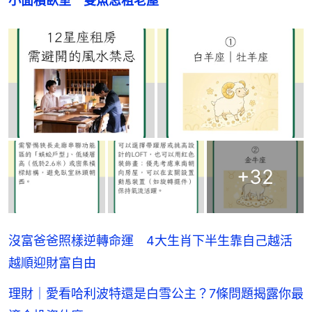
小面積臥室　雙魚忌租老屋
+
32
沒富爸爸照樣逆轉命運 4大生肖下半生靠自己越活
越順迎財富自由
理財｜愛看哈利波特還是白雪公主？7條問題揭露你最