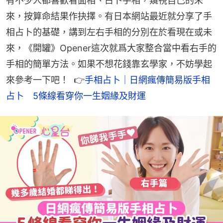
有不少人都喜歡看面相、占卜手相，窺視自己的未
來，按算命結果作抉擇。有日本網站最近就分享了手
相占卜的基礎，講到左右手相的分別在於看現在或未
來，《開罐》Opener這次就爲大家整合當中看右手的
手相的簡單方法。如果不想花錢靠玄學家，不妨學起
來參考一下吧！  👉
手相占卜｜日網瘋傳簡易版手相
占卜　5條線看穿你一生姻緣及財運