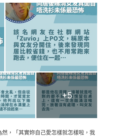
+
5
為然，「其實妳自己愛怎樣就怎樣啦，我