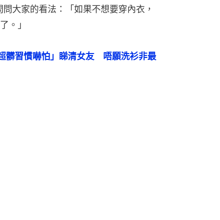
問問大家的看法：「如果不想要穿內衣，
了。」
超髒習慣嚇怕」睇清女友　唔願洗衫非最