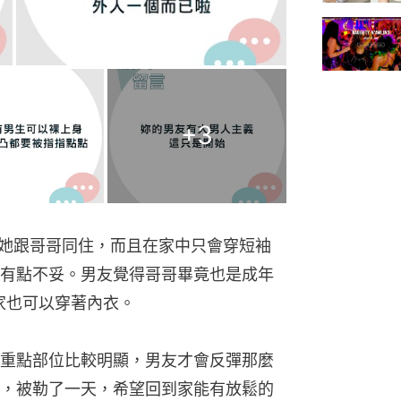
+
3
道她跟哥哥同住，而且在家中只會穿短袖
有點不妥。男友覺得哥哥畢竟也是成年
家也可以穿著內衣。
重點部位比較明顯，男友才會反彈那麼
，被勒了一天，希望回到家能有放鬆的