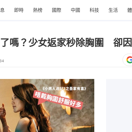
息
即時
熱榜
國際
中國
科技
生活
體
了嗎？少女返家秒除胸圍 卻因
:34