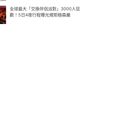
全球最大「交換伴侶派對」3000人狂
歡！5日4夜行程曝光規矩極森嚴