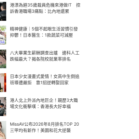
港漂為避35歲裁員危機來港做IT 控
訴香港職場3痛點：比內地還累
精神健康｜5個不起眼生活習慣引發
抑鬱！日本醫生：1款蔬菜可減壓
八大畢業生薪酬調查出爐 邊科人工
跌幅最大？揭各院校就業率排名
日本少女漫畫式愛情！女高中生倒追
班導遭嚴拒 靠1招逆轉娶回家
港人北上外派內地巨企！親歷3大職
場文化衝擊嘆：香港長大好幸福
MissAV公布2026年8月排名TOP 20
三甲均有新作！美園和花大逆襲