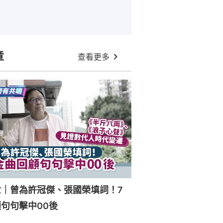
章
查看更多
世｜曾為許冠傑、張國榮填詞！7
句句擊中00後