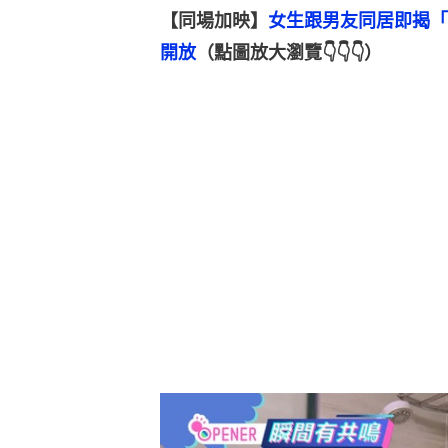
【同場加映】
女生跟男友同居即揭「
開放
（點圖放大瀏覽👇👇👇）