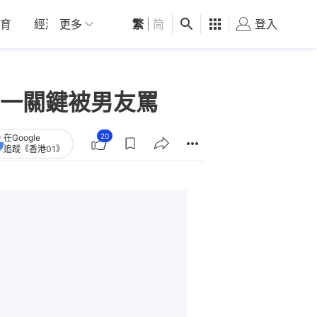
育
經濟
更多
01深圳
繁
觀點
|
简
健康
好食玩飛
登入
女
一關鍵被男友罵
20
在Google
追蹤《香港01》