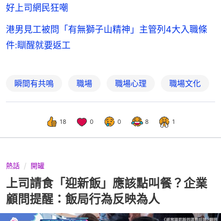
好上司網民狂嘲
港男見工被問「有無獅子山精神」主管列4大入職條
件:瞓醒就要返工
瞬間有共鳴
職場
職場心理
職場文化
18
0
0
8
1
熱話
開罐
上司請食「迎新飯」應該點叫餐？企業
顧問提醒：飯局行為反映為人