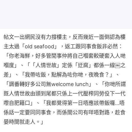
帖文一出網民沒有力撐樓主，反而幾近一面倒認為樓
主太過「old seafood」，返工跟同事食飯非必然：
「你老海鮮，好多管閒事仲將自己嗰套較硬套入人哋
嗰度」、「「人情世故」定係「迂腐」都係一線￼之
差」、「我帶咗飯，點解為咗你哋，夜晚食？」、
「調番轉好多公司無welcome lunch」、「你哋所謂
既人情世故由頭到尾都只係上一代壓榨同勞伇下一代
嚟自肥籍口」、「我都覺得第一日唔應該帶飯囉...唔
係話一定要同同事食，而係間公司有咩唔對路，趁食
晏時間就走人。」