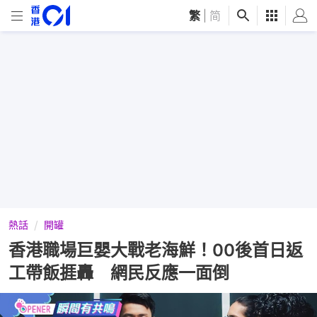
繁
|
简
熱話
開罐
香港職場巨嬰大戰老海鮮！00後首日返
工帶飯捱轟 網民反應一面倒