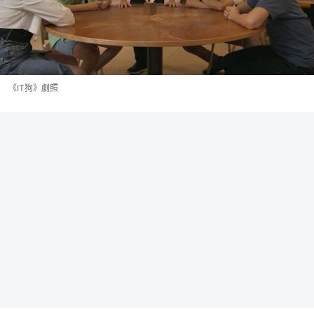
《IT狗》劇照