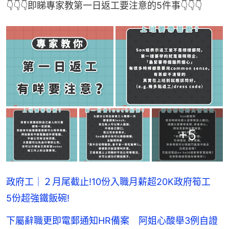
👇👇👇即睇專家教第一日返工要注意的5件事👇👇👇
+
5
政府工｜２月尾截止!10份入職月薪超20K政府筍工
5份超強鐵飯碗!
下屬辭職更即電郵通知HR備案 阿姐心酸舉3例自證