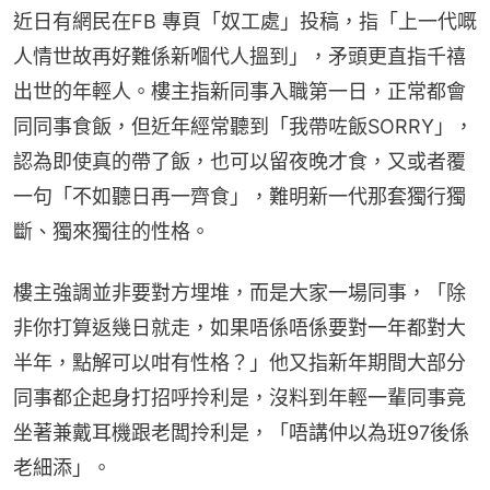
近日有網民在FB 專頁「奴工處」投稿，指「上一代嘅
人情世故再好難係新嗰代人搵到」，矛頭更直指千禧
出世的年輕人。樓主指新同事入職第一日，正常都會
同同事食飯，但近年經常聽到「我帶咗飯SORRY」，
認為即使真的帶了飯，也可以留夜晚才食，又或者覆
一句「不如聽日再一齊食」，難明新一代那套獨行獨
斷、獨來獨往的性格。
樓主強調並非要對方埋堆，而是大家一場同事，「除
非你打算返幾日就走，如果唔係唔係要對一年都對大
半年，點解可以咁有性格？」他又指新年期間大部分
同事都企起身打招呼拎利是，沒料到年輕一輩同事竟
坐著兼戴耳機跟老闆拎利是，「唔講仲以為班97後係
老細添」。